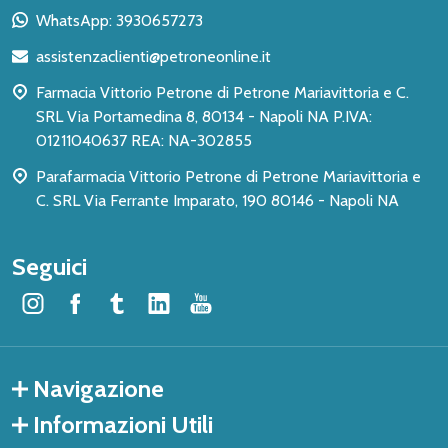
piè
WhatsApp: 3930657273
di
assistenzaclienti@petroneonline.it
pagina
Farmacia Vittorio Petrone di Petrone Mariavittoria e C.
SRL Via Portamedina 8, 80134 - Napoli NA P.IVA:
01211040637 REA: NA-302855
Parafarmacia Vittorio Petrone di Petrone Mariavittoria e
C. SRL Via Ferrante Imparato, 190 80146 - Napoli NA
Seguici
Navigazione
Informazioni Utili