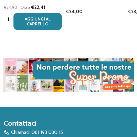
€22,41
€24,90
Ora a
€24,00
€23
Quantità:
AGGIUNGI AL
CARRELLO
Inizio
Contattaci
del
Chiamaci: 081 193 030 15