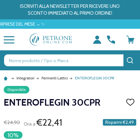
ISCRIVITI ALLA NEWSLETTER PER RICEVERE UNO
SCONTO IMMEDIATO AL PRIMO ORDINE!
SE DEL MESE → ✨
MENU
Ricerca
CE
Integratori
Fermenti Lattici
ENTEROFLEGIN 30CPR
Disponibile
ENTEROFLEGIN 30CPR
AGGI
ALLA
LISTA
DEI
€22,41
€24,90
Risparmi
€2,49
Ora a
DESID
10%