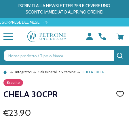
ISCRIVITI ALLA NEWSLETTER PER RICEVERE UNO
SCONTO IMMEDIATO AL PRIMO ORDINE!
PRESE DEL MESE → ✨
MENU
Ricerca
CE
Integratori
Sali Minerali e Vitamine
CHELA 30CPR
Esaurito
CHELA 30CPR
AGGI
ALLA
LISTA
DEI
€23,90
DESID