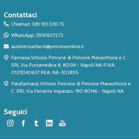
Inizio
Contattaci
del
Chiamaci: 081 193 030 15
piè
WhatsApp: 3930657273
di
assistenzaclienti@petroneonline.it
pagina
Farmacia Vittorio Petrone di Petrone Mariavittoria e C.
SRL Via Portamedina 8, 80134 - Napoli NA P.IVA:
01211040637 REA: NA-302855
Parafarmacia Vittorio Petrone di Petrone Mariavittoria e
C. SRL Via Ferrante Imparato, 190 80146 - Napoli NA
Seguici