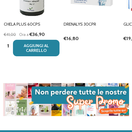
CHELA PLUS 60CPS
DRENALYS 30CPR
GLI
€36,90
€41,00
Ora a
€16,80
€19
Quantità:
AGGIUNGI AL
CARRELLO