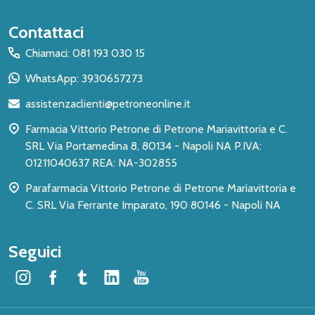
Inizio
Contattaci
del
Chiamaci: 081 193 030 15
piè
WhatsApp: 3930657273
di
assistenzaclienti@petroneonline.it
pagina
Farmacia Vittorio Petrone di Petrone Mariavittoria e C.
SRL Via Portamedina 8, 80134 - Napoli NA P.IVA:
01211040637 REA: NA-302855
Parafarmacia Vittorio Petrone di Petrone Mariavittoria e
C. SRL Via Ferrante Imparato, 190 80146 - Napoli NA
Seguici