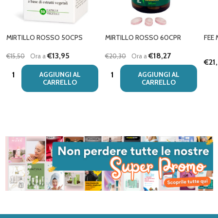
MIRTILLO ROSSO 50CPS
MIRTILLO ROSSO 60CPR
FEE
€13,95
€18,27
€15,50
Ora a
€20,30
Ora a
€21
Quantità:
Quantità:
AGGIUNGI AL
AGGIUNGI AL
CARRELLO
CARRELLO