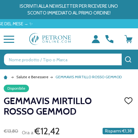
ISCRIVITI ALLA NEWSLETTER PER RICEVERE UNO
SCONTO IMMEDIATO AL PRIMO ORDINE!
L MESE → ✨
MENU
Ricerca
CE
Salute e Benessere
GEMMAVIS MIRTILLO ROSSO GEMMOD
Disponibile
GEMMAVIS MIRTILLO
AGGI
ALLA
ROSSO GEMMOD
LISTA
DEI
DESID
€12,42
€13,80
Risparmi
€1,38
Ora a