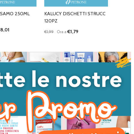
LSAMO 250ML
KALUCY DISCHETTI STRUCC
120PZ
8,01
€1,79
€1,99
Ora a
Quantità:
I QUANTITÀ DI UNDEFINED
NTA QUANTITÀ DI UNDEFINED
DIMINUISCI QUANTITÀ DI UNDEFINED
AUMENTA QUANTITÀ DI UNDEFI
AGGIUNGI AL
AGGIUNGI AL
CARRELLO
CARRELLO