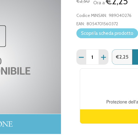
€2,25
€2,50
Ora a
Codice MINSAN:
989040276
EAN:
8054701560372
Scopri la scheda prodotto
Quantità:
DIMINUISCI QUANTITÀ D
AUMENTA QUAN
€2,25