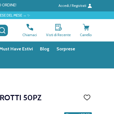
O ORDINE!
Accedi / Registrati
 → ✨
CERCA
Chiamaci
Visti di Recente
Carrello
Must Have Estivi
Blog
Sorprese
ROTTI 50PZ
AGGIUNGI
ALLA
LISTA
DEI