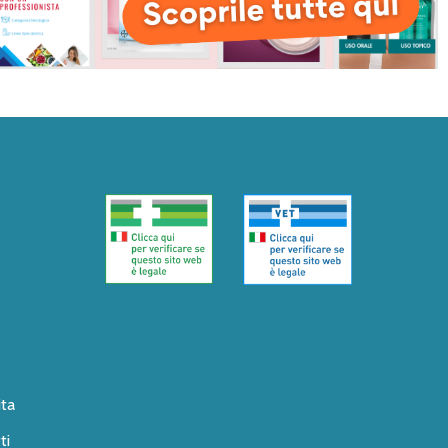
ita
ti