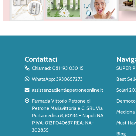
Inizio
Contattaci
Navig
del
piè
Chiamaci: 081 193 030 15
SUPER 
di
WhatsApp: 3930657273
Best Sell
pagina
assistenzaclienti@petroneonline.it
Solari 20
Farmacia Vittorio Petrone di
Dermoco
Petrone Mariavittoria e C. SRL Via
Medicina 
Portamedina 8, 80134 - Napoli NA
P.IVA: 01211040637 REA: NA-
Must Have
302855
Blog