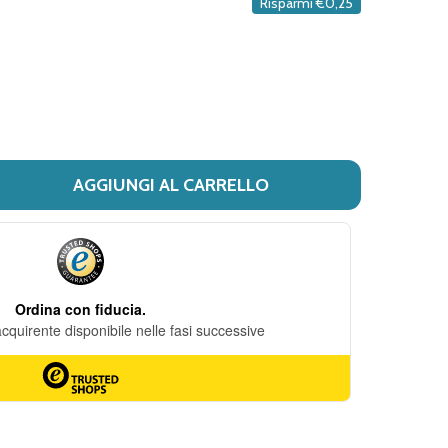
Risparmi
€0,25
DESIDERI
AGGIUNGI AL CARRELLO
I KALUCY QUADROTTI 50PZ
TITÀ DI KALUCY QUADROTTI 50PZ