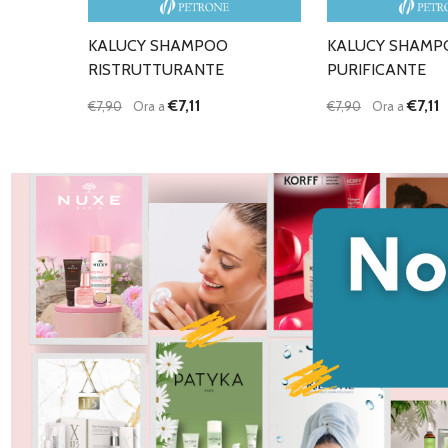
KALUCY SHAMPOO
KALUCY SHAMP
RISTRUTTURANTE
PURIFICANTE
€7,11
€7,11
€7,90
Ora a
€7,90
Ora a
Quantità:
Quantità:
DIMINUISCI QUANTITÀ DI UNDEFINED
AUMENTA QUANTITÀ DI UNDEFINED
DIMINUISCI QU
AUMENTA
AGGIUNGI AL
AG
CARRELLO
C