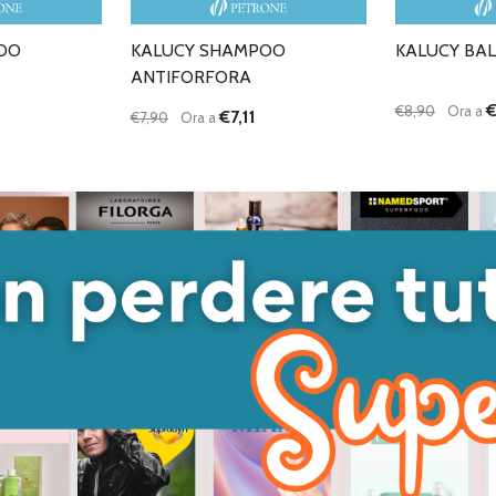
OO
KALUCY SHAMPOO
KALUCY BA
ANTIFORFORA
€
€8,90
Ora a
€7,11
€7,90
Ora a
Quantità:
Quantità:
ANTITÀ DI UNDEFINED
 QUANTITÀ DI UNDEFINED
DIMINUISCI QUANTITÀ DI UNDEFINED
AUMENTA QUANTITÀ DI UNDEFINED
DIMINUISC
AUME
GIUNGI AL
AGGIUNGI AL
ARRELLO
CARRELLO