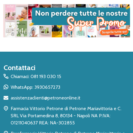
Inizio
Contattaci
del
Chiamaci: 081 193 030 15
piè
WhatsApp: 3930657273
di
assistenzaclienti@petroneonline.it
pagina
Farmacia Vittorio Petrone di Petrone Mariavittoria e C.
SRL Via Portamedina 8, 80134 - Napoli NA P.IVA:
01211040637 REA: NA-302855