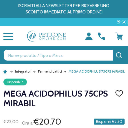
ISCRIVITI ALLA NEWSLETTER PER RICEVERE UNO
SCONTO IMMEDIATO AL PRIMO ORDINE!
🎁 SCOPRI L
MENU
Ricerca
CE
Integratori
Fermenti Lattici
MEGA ACIDOPHILUS 75CPS MIRABIL
Disponibile
MEGA ACIDOPHILUS 75CPS
AGGI
ALLA
MIRABIL
LISTA
DEI
DESID
€20,70
€23,00
Risparmi
€2,30
Ora a