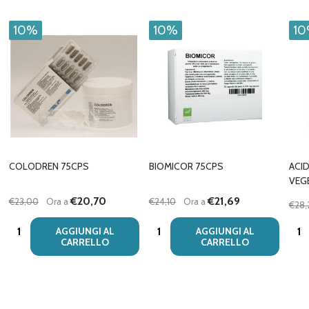
10%
10%
1
COLODREN 75CPS
BIOMICOR 75CPS
ACI
VEG
€20,70
€21,69
€23,00
Ora a
€24,10
Ora a
€28,
Quantità:
Quantità:
Quan
AGGIUNGI AL
AGGIUNGI AL
CARRELLO
CARRELLO