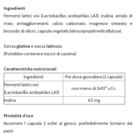
Ingredienti
Fermenti lattici vivi (Lactobacillus acidophilus LA3), inulina, amido di
mais; antiagglomeranti: calcio carbonato, magnesio stearato e
biossido di silicio, capsula vegetale (idrossipropilmetilcellulosa).
Senza
glutine
e senza
lattosio
(Potrebbe contenere tracce di caseina)
Caratteristiche nutrizionali
Ingredienti
Per dose giornaliera (2 capsule)
Fermenti lattici vivi
9
non meno di 2x10
u.f.c.
(Lactobacillis acidophilus LA3)
Inulina
65 mg
Modalità d'uso
Assumere 1 capsula 2 volte al giorno, preferibilmente lontano dai
pasti.