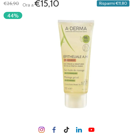
€15,10
€26,90
Risparmi
€11,80
Ora a
44%