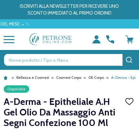
ISCRIVITI ALLA NEWSLETTER PER RICEVERE UNO
SCONTO IMMEDIATO AL PRIMO ORDINE!
MESE → ✨
MENU
Ricerca
CE
Bellezza e Cosmesi
Cosmesi Corpo
Oli Corpo
A-Derma - Epith
Disponibile
A-Derma - Epitheliale A.H
AGGI
ALLA
Gel Olio Da Massaggio Anti
LISTA
DEI
Segni Confezione 100 Ml
DESID