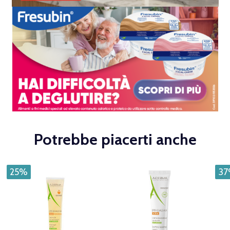
Potrebbe piacerti anche
25%
3