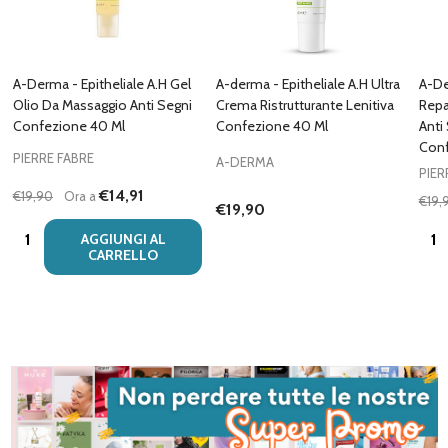
A-Derma - Epitheliale A.H Gel
A-derma - Epitheliale A.H Ultra
A-De
Olio Da Massaggio Anti Segni
Crema Ristrutturante Lenitiva
Repa
Confezione 40 Ml
Confezione 40 Ml
Anti
Conf
PIERRE FABRE
A-DERMA
PIER
€14,91
€19,90
Ora a
€19,
€19,90
Quantità:
Quan
AGGIUNGI AL
CARRELLO