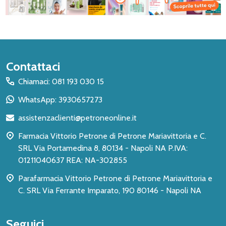
Inizio
Contattaci
del
Chiamaci: 081 193 030 15
piè
WhatsApp: 3930657273
di
assistenzaclienti@petroneonline.it
pagina
Farmacia Vittorio Petrone di Petrone Mariavittoria e C.
SRL Via Portamedina 8, 80134 - Napoli NA P.IVA:
01211040637 REA: NA-302855
Parafarmacia Vittorio Petrone di Petrone Mariavittoria e
C. SRL Via Ferrante Imparato, 190 80146 - Napoli NA
Seguici