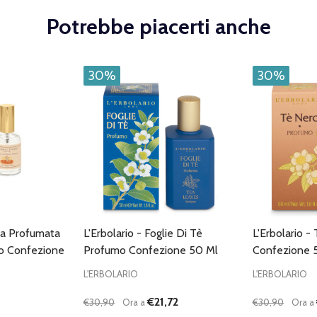
Potrebbe piacerti anche
30%
30%
ua Profumata
L'Erbolario - Foglie Di Tè
L'Erbolario 
ro Confezione
Profumo Confezione 50 Ml
Confezione 
L'ERBOLARIO
L'ERBOLARIO
€21,72
€30,90
Ora a
€30,90
Ora a