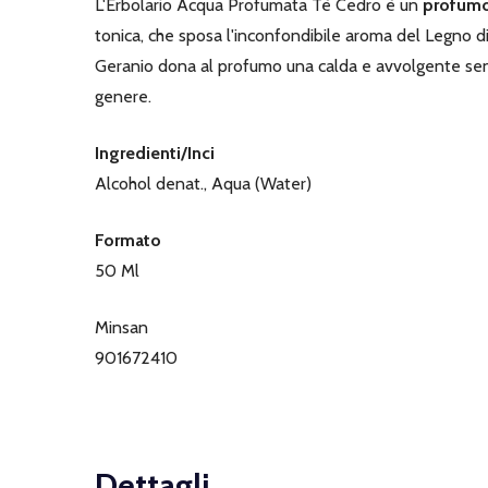
L'Erbolario Acqua Profumata Tè Cedro è un
profum
tonica, che sposa l'inconfondibile aroma del Legno d
Geranio dona al profumo una calda e avvolgente sensa
genere.
Ingredienti/Inci
Alcohol denat., Aqua (Water)
Formato
50 Ml
Minsan
901672410
Dettagli