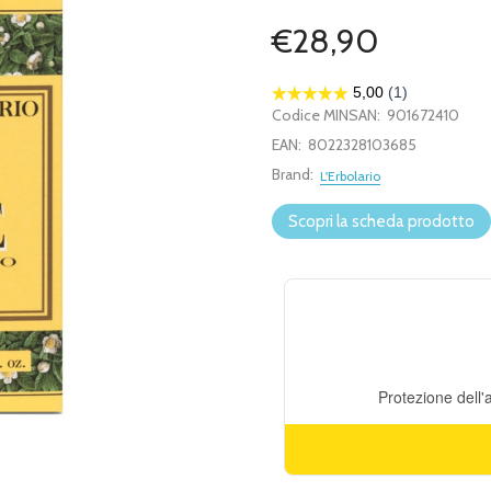
€28,90
Codice MINSAN:
901672410
EAN:
8022328103685
Brand:
L'Erbolario
Scopri la scheda prodotto