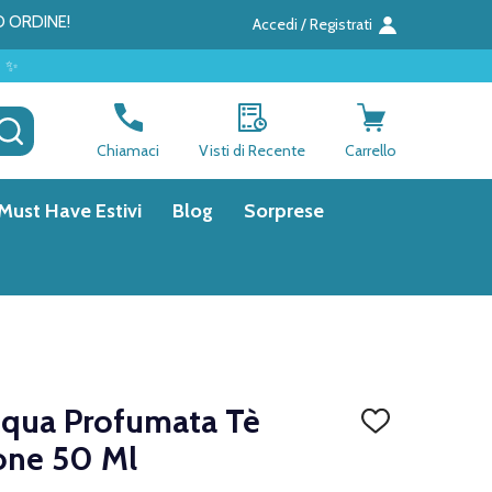
O ORDINE!
Accedi / Registrati
CERCA
Chiamaci
Visti di Recente
Carrello
Must Have Estivi
Blog
Sorprese
Acqua Profumata Tè
AGGIUNGI
ALLA
one 50 Ml
LISTA
DEI