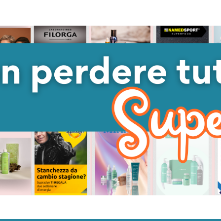
Quantità:
Quantità:
DIMINUISCI QUANTITÀ DI UNDEFINED
AUMENTA QUANTITÀ DI UNDEFINED
DIMINUISC
AUME
AGGIUNGI AL
CARRELLO