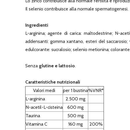
Lo zinco contribuisce alla normale fertilità e riproduz
Il selenio contribuisce alla normale spermatogenesi.
Ingredienti
L-arginina; agente di carica: maltodestrine; N-acetil
addensanti: gomma xantano, esteri del saccarosio; v
edulcorante: sucralosio; selenio metionina; colorant
Senza
glutine e lattosio
.
Caratteristiche nutrizionali
Valori medi
per 1 bustina
%VNR*
L-arginina
2.500 mg
N-acetil-L-cisteina
600 mg
Taurina
500 mg
Vitamina C
160 mg
200%