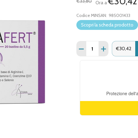
€30,42
€33,80
Ora a
Codice MINSAN:
985001433
Scopri la scheda prodotto
Quantità:
DIMINUISCI QUANTITÀ D
AUMENTA QUAN
€30,42