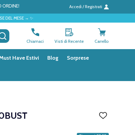
O ORDINE!
Accedi / Registrati
✨
CERCA
Chiamaci
Visti di Recente
Carrello
Must Have Estivi
Blog
Sorprese
20BUST
AGGIUNGI
ALLA
LISTA
DEI