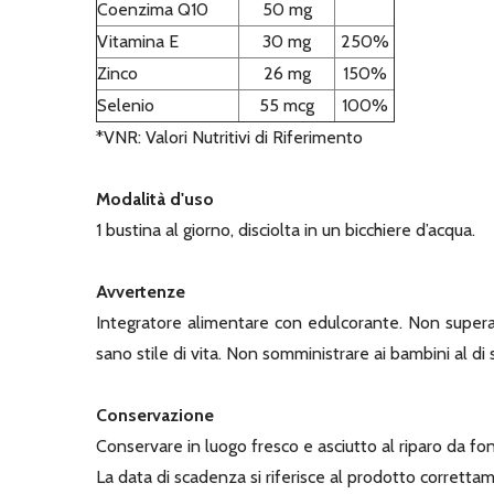
Coenzima Q10
50 mg
Vitamina E
30 mg
250%
Zinco
26 mg
150%
Selenio
55 mcg
100%
*VNR: Valori Nutritivi di Riferimento
Modalità d'uso
1 bustina al giorno, disciolta in un bicchiere d’acqua.
Avvertenze
Integratore alimentare con edulcorante. Non superare
sano stile di vita. Non somministrare ai bambini al di 
Conservazione
Conservare in luogo fresco e asciutto al riparo da font
La data di scadenza si riferisce al prodotto corrett