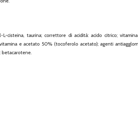
ione.
-L-cisteina, taurina; correttore di acidità: acido citrico; vitami
itamina e acetato 50% (tocoferolo acetato); agenti antiagglomera
e: betacarotene.