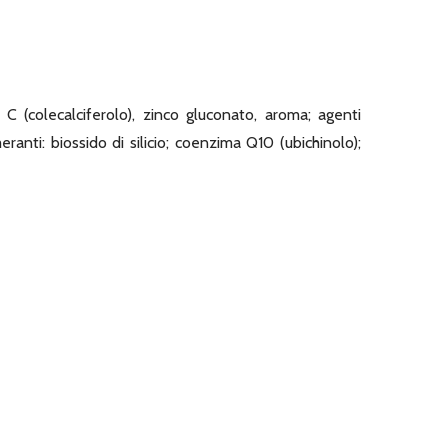
na C (colecalciferolo), zinco gluconato, aroma; agenti
nti: biossido di silicio; coenzima Q10 (ubichinolo);