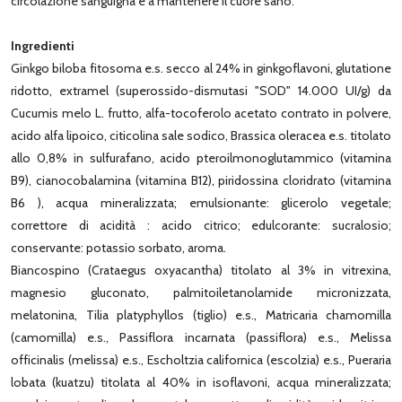
circolazione sanguigna e a mantenere il cuore sano.
Ingredienti
Ginkgo biloba fitosoma e.s. secco al 24% in ginkgoflavoni, glutatione
ridotto, extramel (superossido-dismutasi "SOD" 14.000 UI/g) da
Cucumis melo L. frutto, alfa-tocoferolo acetato contrato in polvere,
acido alfa lipoico, citicolina sale sodico, Brassica oleracea e.s. titolato
allo 0,8% in sulfurafano, acido pteroilmonoglutammico (vitamina
B9), cianocobalamina (vitamina B12), piridossina cloridrato (vitamina
B6 ), acqua mineralizzata; emulsionante: glicerolo vegetale;
correttore di acidità : acido citrico; edulcorante: sucralosio;
conservante: potassio sorbato, aroma.
Biancospino (Crataegus oxyacantha) titolato al 3% in vitrexina,
magnesio gluconato, palmitoiletanolamide micronizzata,
melatonina, Tilia platyphyllos (tiglio) e.s., Matricaria chamomilla
(camomilla) e.s., Passiflora incarnata (passiflora) e.s., Melissa
officinalis (melissa) e.s., Escholtzia californica (escolzia) e.s., Pueraria
lobata (kuatzu) titolata al 40% in isoflavoni, acqua mineralizzata;