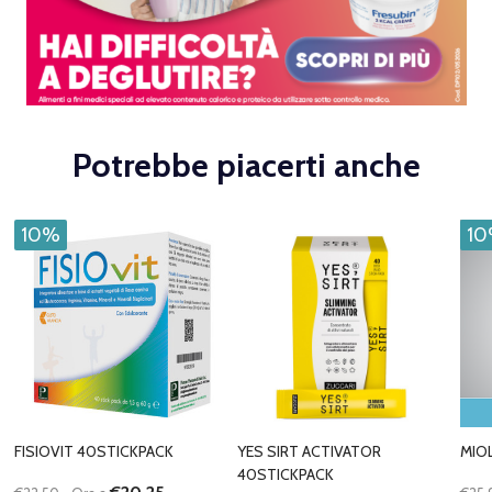
Potrebbe piacerti anche
10%
1
FISIOVIT 40STICKPACK
YES SIRT ACTIVATOR
MIO
40STICKPACK