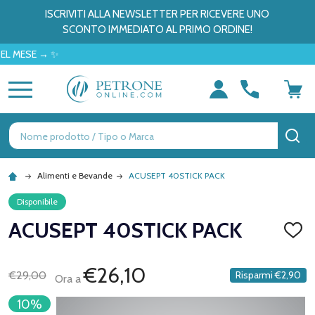
ISCRIVITI ALLA NEWSLETTER PER RICEVERE UNO
SCONTO IMMEDIATO AL PRIMO ORDINE!
E → ✨
MENU
Ricerca
CE
Alimenti e Bevande
ACUSEPT 40STICK PACK
Disponibile
ACUSEPT 40STICK PACK
AGGI
ALLA
LISTA
DEI
€26,10
€29,00
Risparmi
€2,90
Ora a
DESID
10%