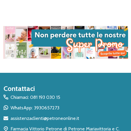
Inizio
Contattaci
del
Chiamaci: 081 193 030 15
piè
WhatsApp: 3930657273
di
assistenzaclienti@petroneonline.it
pagina
Farmacia Vittorio Petrone di Petrone Mariavittoria e C.