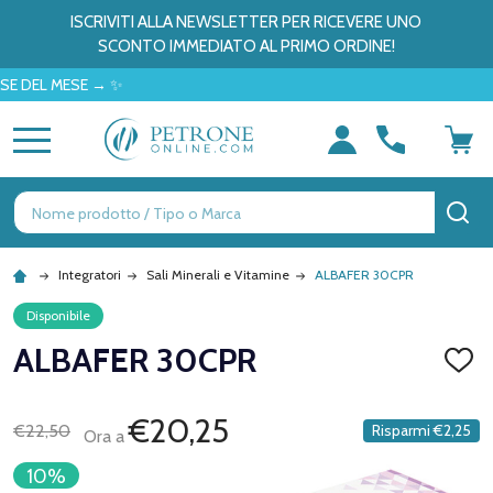
ISCRIVITI ALLA NEWSLETTER PER RICEVERE UNO
SCONTO IMMEDIATO AL PRIMO ORDINE!
L MESE → ✨
MENU
Ricerca
CE
Integratori
Sali Minerali e Vitamine
ALBAFER 30CPR
Disponibile
ALBAFER 30CPR
AGGI
ALLA
LISTA
DEI
€20,25
€22,50
Risparmi
€2,25
Ora a
DESID
10%