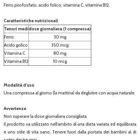
Ferro pirofosfato, acido folico, vitamina C, vitamina B12.
Caratteristiche nutrizionali
Tenori medi
dose giornaliera (1 compressa)
Ferro
30 mg
Acido golico
350 mcg
Vitamina C
80 mg
Vitamina B12
10 mcg
Modalità d'uso
Una compressa al giorno (la mattina) da deglutire con acqua naturale.
Avvertenze
Non superare la dose giornaliera consigliata.
Il prodotto va utilizzato nell'ambito di una dieta variata ed equilibrata
e uno stile di vita sano. Tenere fuori dalla portata dei bambini al di
sotto dei tre anni.