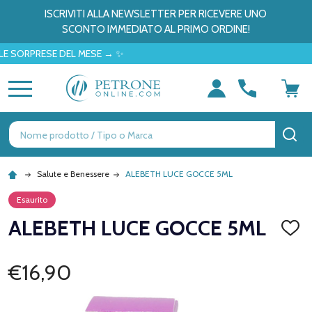
ISCRIVITI ALLA NEWSLETTER PER RICEVERE UNO
SCONTO IMMEDIATO AL PRIMO ORDINE!
RPRESE DEL MESE → ✨
MENU
Ricerca
CE
Salute e Benessere
ALEBETH LUCE GOCCE 5ML
Esaurito
ALEBETH LUCE GOCCE 5ML
AGGI
ALLA
LISTA
DEI
€16,90
DESID