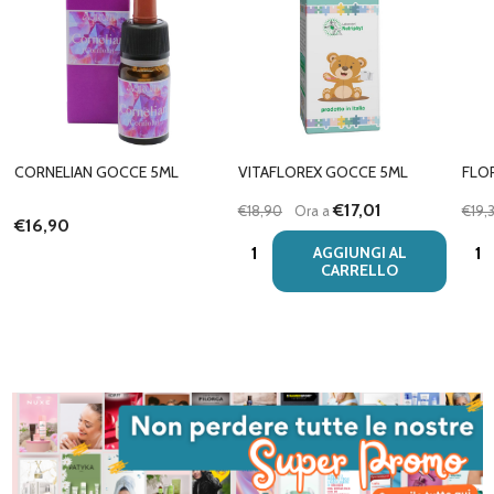
CORNELIAN GOCCE 5ML
VITAFLOREX GOCCE 5ML
FLO
€17,01
€18,90
Ora a
€19,
€16,90
Quantità:
Quan
AGGIUNGI AL
CARRELLO