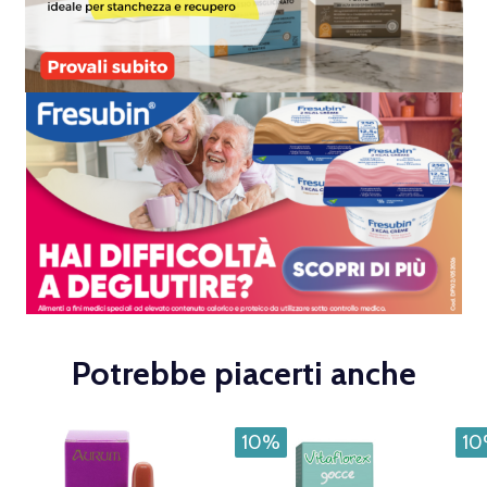
Potrebbe piacerti anche
10%
1