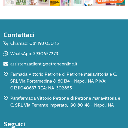
Inizio
Contattaci
del
Chiamaci: 081 193 030 15
piè
WhatsApp: 3930657273
di
assistenzaclienti@petroneonline.it
pagina
Farmacia Vittorio Petrone di Petrone Mariavittoria e C.
SRL Via Portamedina 8, 80134 - Napoli NA P.IVA:
01211040637 REA: NA-302855
Parafarmacia Vittorio Petrone di Petrone Mariavittoria e
C. SRL Via Ferrante Imparato, 190 80146 - Napoli NA
Seguici