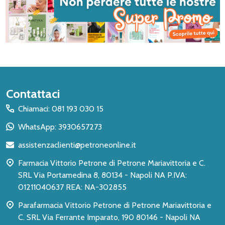
Inizio
Contattaci
del
Chiamaci: 081 193 030 15
piè
WhatsApp: 3930657273
di
assistenzaclienti@petroneonline.it
pagina
Farmacia Vittorio Petrone di Petrone Mariavittoria e C.
SRL Via Portamedina 8, 80134 - Napoli NA P.IVA:
01211040637 REA: NA-302855
Parafarmacia Vittorio Petrone di Petrone Mariavittoria e
C. SRL Via Ferrante Imparato, 190 80146 - Napoli NA