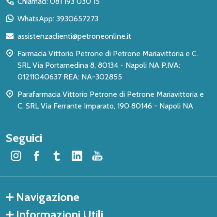
Chiamaci: 081 193 030 15
piè
WhatsApp: 3930657273
di
assistenzaclienti@petroneonline.it
pagina
Farmacia Vittorio Petrone di Petrone Mariavittoria e C.
SRL Via Portamedina 8, 80134 - Napoli NA P.IVA:
01211040637 REA: NA-302855
Parafarmacia Vittorio Petrone di Petrone Mariavittoria e
C. SRL Via Ferrante Imparato, 190 80146 - Napoli NA
Seguici
Navigazione
Informazioni Utili