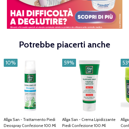
Potrebbe piacerti anche
10%
59%
5
Allga San - Trattamento Piedi
Allga San - Crema Lipidizzante
Allga
Deospray Confezione 100 Ml
Piedi Confezione 100 Ml
Conf