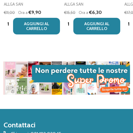
ALLGA SAN
ALLGA SAN
ALLG
€9,90
€6,30
€11,00
Ora a
€15,50
Ora a
€17,
Quantità:
Quantità:
Quan
AGGIUNGI AL
AGGIUNGI AL
CARRELLO
CARRELLO
Inizio
Contattaci
del