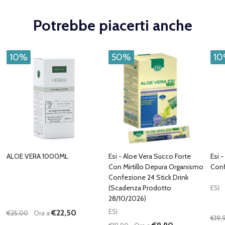
Potrebbe piacerti anche
10%
50%
1
ALOE VERA 1000ML
Esi - Aloe Vera Succo Forte
Esi 
Con Mirtillo Depura Organismo
Conf
Confezione 24 Stick Drink
(Scadenza Prodotto
ESI
28/10/2026)
ESI
€22,50
€25,00
Ora a
€19,