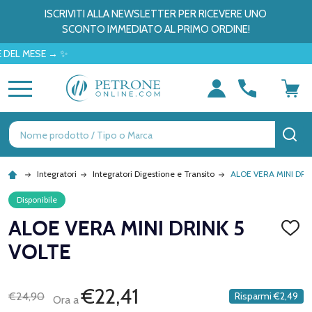
ISCRIVITI ALLA NEWSLETTER PER RICEVERE UNO
SCONTO IMMEDIATO AL PRIMO ORDINE!
MESE → ✨
MENU
Ricerca
CE
Integratori
Integratori Digestione e Transito
ALOE VERA MINI DRI
Disponibile
ALOE VERA MINI DRINK 5
AGGI
ALLA
VOLTE
LISTA
DEI
DESID
€22,41
€24,90
Risparmi
€2,49
Ora a