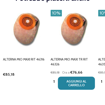
10%
1
ALTERNA MIO MAXI RIT 46316
ALTERNA MIO MAXI TR RIT
ALT
46326
4635
€76,66
€85,18
Ora a
€85,
€85,18
Quantità:
Quan
AGGIUNGI AL
CARRELLO