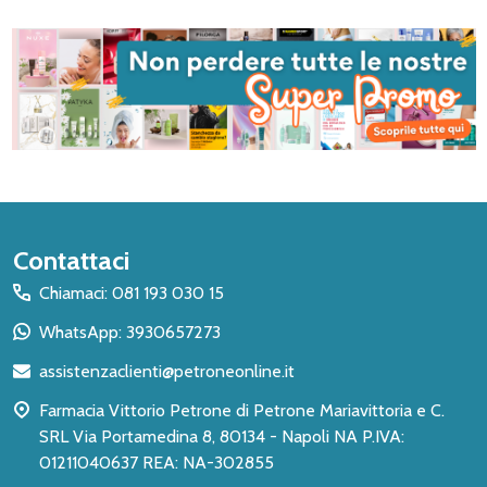
Inizio
Contattaci
del
Chiamaci: 081 193 030 15
piè
WhatsApp: 3930657273
di
assistenzaclienti@petroneonline.it
pagina
Farmacia Vittorio Petrone di Petrone Mariavittoria e C.
SRL Via Portamedina 8, 80134 - Napoli NA P.IVA:
01211040637 REA: NA-302855