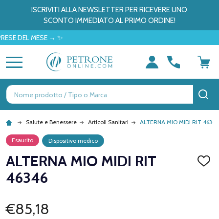
ISCRIVITI ALLA NEWSLETTER PER RICEVERE UNO
SCONTO IMMEDIATO AL PRIMO ORDINE!
DEL MESE → ✨
MENU
Ricerca
CE
Salute e Benessere
Articoli Sanitari
ALTERNA MIO MIDI RIT 46346
Esaurito
Dispositivo medico
ALTERNA MIO MIDI RIT
AGGI
ALLA
46346
LISTA
DEI
DESID
€85,18