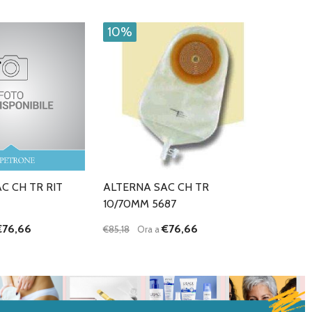
10%
C CH TR RIT
ALTERNA SAC CH TR
10/70MM 5687
€76,66
€76,66
€85,18
Ora a
Quantità:
I QUANTITÀ DI UNDEFINED
NTA QUANTITÀ DI UNDEFINED
DIMINUISCI QUANTITÀ DI UNDEFINED
AUMENTA QUANTITÀ DI UNDEFI
AGGIUNGI AL
AGGIUNGI AL
CARRELLO
CARRELLO