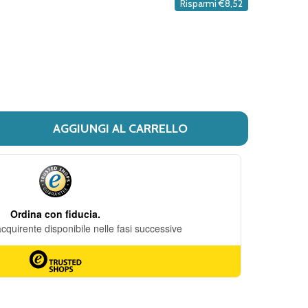
Risparmi
€8,52
DESIDERI
AGGIUNGI AL CARRELLO
 ALTERNA SAC CH TR MID 30P 5676
ITÀ DI ALTERNA SAC CH TR MID 30P 5676