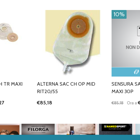
10%
H TR MAXI
ALTERNA SAC CH OP MID
SENSURA SA
RIT20/55
MAXI 30P
27
€85,18
€85,18
Ora a
Quantità:
ANTITÀ DI UNDEFINED
 QUANTITÀ DI UNDEFINED
DIMINUISC
AUME
GIUNGI AL
ARRELLO