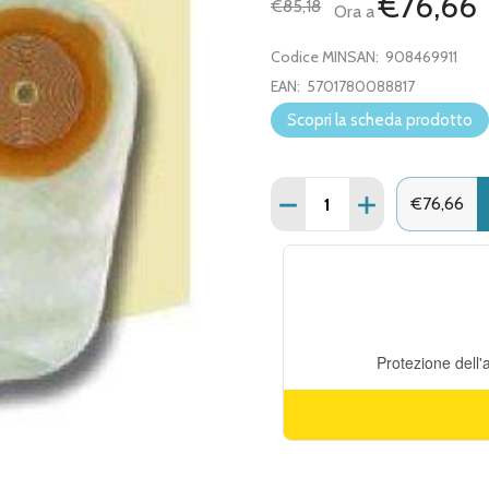
€76,66
€85,18
Ora a
Codice MINSAN:
908469911
EAN:
5701780088817
Scopri la scheda prodotto
Quantità:
DIMINUISCI QUANTITÀ DI
AUMENTA QUANT
€76,66