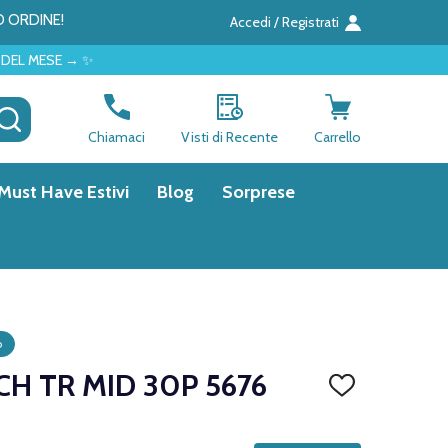
O ORDINE!
Accedi / Registrati
CERCA
Chiamaci
Visti di Recente
Carrello
Must Have Estivi
Blog
Sorprese
o
CH TR MID 30P 5676
AGGIUNGI
ALLA
LISTA
DEI