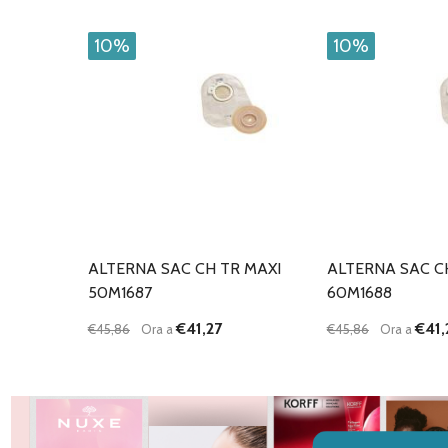
10%
10%
ALTERNA SAC CH TR MAXI
ALTERNA SAC C
50M1687
60M1688
€41,27
€41,
€45,86
Ora a
€45,86
Ora a
Quantità:
Quantità:
DIMINUISCI QUANTITÀ DI UNDEFINED
AUMENTA QUANTITÀ DI UNDEFINED
DIMINUISCI QU
AUMENTA
AGGIUNGI AL
AG
CARRELLO
C