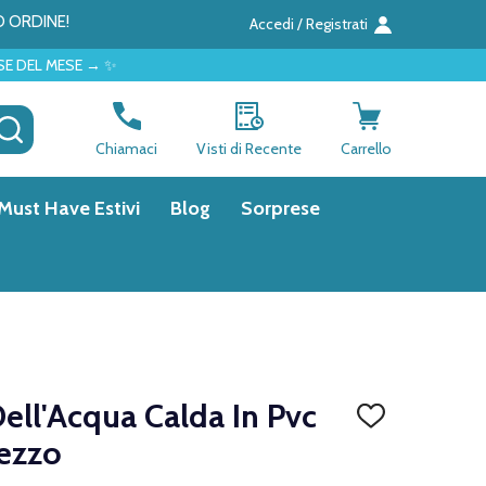
O ORDINE!
Accedi / Registrati
✨
CERCA
Chiamaci
Visti di Recente
Carrello
Must Have Estivi
Blog
Sorprese
Dell'Acqua Calda In Pvc
AGGIUNGI
ALLA
ezzo
LISTA
DEI