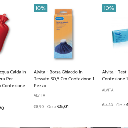
10%
10%
Acqua Calda In
Alvita - Borsa Ghiaccio In
Alvita - Test
ra Per
Tessuto 30,5 Cm Confezione 1
Confezione 
o Confezione
Pezzo
ALVITA
ALVITA
€14,50
Ora a
€8,01
€8,90
Ora a
70
Quantità:
Quantità:
ANTITÀ DI UNDEFINED
 QUANTITÀ DI UNDEFINED
DIMINUISCI QUANTITÀ DI UNDEFINED
AUMENTA QUANTITÀ DI UNDEFINED
DIMINUISC
AUME
GIUNGI AL
AGGIUNGI AL
ARRELLO
CARRELLO