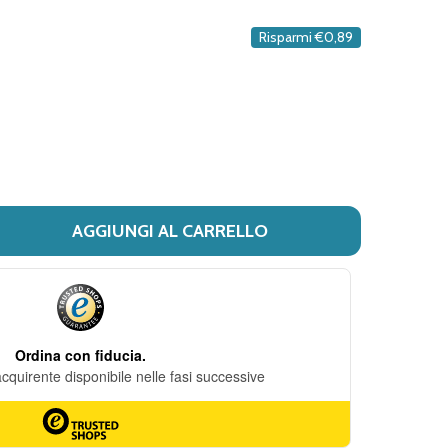
DESIDERI
Risparmi
€0,89
AGGIUNGI AL CARRELLO
 ALVITA - BORSA DELL'ACQUA CALDA IN PVC CONFEZIONE 1
ITÀ DI ALVITA - BORSA DELL'ACQUA CALDA IN PVC CONFE