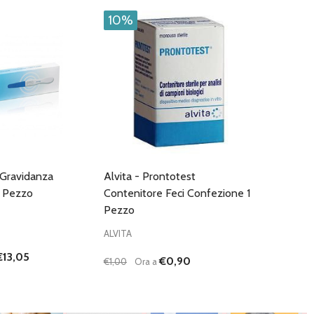
10%
 Gravidanza
Alvita - Prontotest
1 Pezzo
Contenitore Feci Confezione 1
Pezzo
ALVITA
€13,05
€0,90
€1,00
Ora a
Quantità:
I QUANTITÀ DI UNDEFINED
NTA QUANTITÀ DI UNDEFINED
DIMINUISCI QUANTITÀ DI UNDEFINED
AUMENTA QUANTITÀ DI UNDEFI
AGGIUNGI AL
AGGIUNGI AL
CARRELLO
CARRELLO