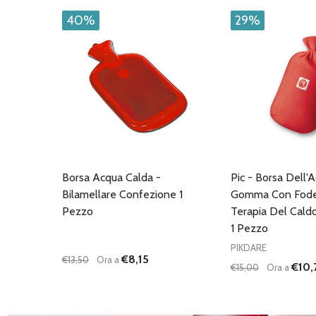
40%
29%
Borsa Acqua Calda -
Pic - Borsa Dell'
Bilamellare Confezione 1
Gomma Con Fode
Pezzo
Terapia Del Cald
1 Pezzo
PIKDARE
€8,15
€13,50
Ora a
€10,
€15,00
Ora a
Quantità:
Quantità:
DIMINUISCI QUANTITÀ DI UNDEFINED
AUMENTA QUANTITÀ DI UNDEFINED
DIMINUISCI QU
AUMENTA
AGGIUNGI AL
AG
CARRELLO
C