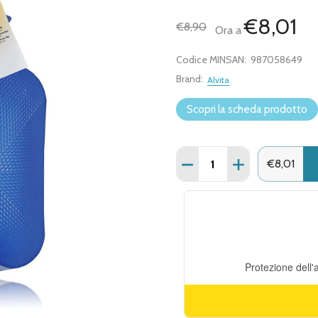
€8,01
€8,90
Ora a
Codice MINSAN:
987058649
Brand:
Alvita
Scopri la scheda prodotto
Quantità:
DIMINUISCI QUANTITÀ DI
AUMENTA QUANT
€8,01