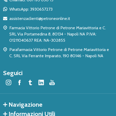
piè
WhatsApp: 3930657273
di
assistenzaclienti@petroneonline.it
pagina
Farmacia Vittorio Petrone di Petrone Mariavittoria e C.
SRL Via Portamedina 8, 80134 - Napoli NA P.IVA:
01211040637 REA: NA-302855
Parafarmacia Vittorio Petrone di Petrone Mariavittoria e
C. SRL Via Ferrante Imparato, 190 80146 - Napoli NA
Seguici
Navigazione
Informazioni Utili