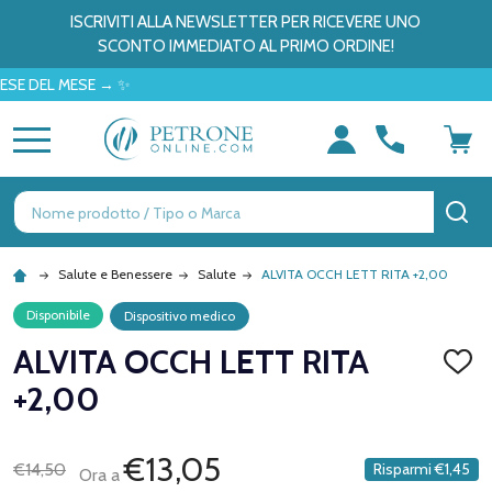
ISCRIVITI ALLA NEWSLETTER PER RICEVERE UNO
SCONTO IMMEDIATO AL PRIMO ORDINE!
DEL MESE → ✨
MENU
Ricerca
CE
Salute e Benessere
Salute
ALVITA OCCH LETT RITA +2,00
Disponibile
Dispositivo medico
ALVITA OCCH LETT RITA
AGGI
ALLA
+2,00
LISTA
DEI
DESID
€13,05
€14,50
Risparmi
€1,45
Ora a