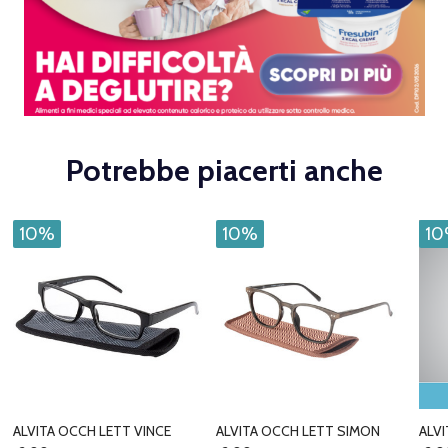
Potrebbe piacerti anche
10%
10%
1
ALVITA OCCH LETT VINCE
ALVITA OCCH LETT SIMON
ALV