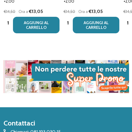
+2,00
+2,00
+2,0
€13,05
€13,05
€14,50
Ora a
€14,50
Ora a
€14,
Quantità:
Quantità:
Quan
AGGIUNGI AL
AGGIUNGI AL
CARRELLO
CARRELLO
Inizio
Contattaci
del
Chiamaci: 081 193 030 15