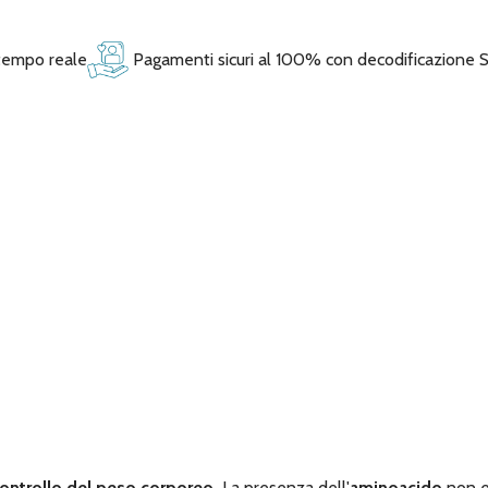
 tempo reale
Pagamenti sicuri al 100% con decodificazione 
 controllo del peso corporeo.
La presenza dell'
aminoacido
non e