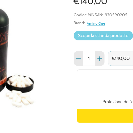
€140,00
Codice MINSAN:
920590205
Brand:
Amino One
Scopri la scheda prodotto
Quantità:
DIMINUISCI QUANTITÀ D
AUMENTA QUANT
€140,00