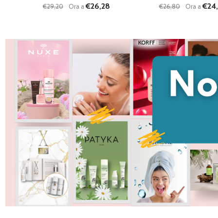
€26,28
€24,
€29,20
Ora a
€26,80
Ora a
Quantità:
Quantità:
DIMINUISCI QUANTITÀ DI UNDEFINED
AUMENTA QUANTITÀ DI UNDEFINED
DIMINUISCI QU
AUMENTA
AGGIUNGI AL
AG
CARRELLO
C