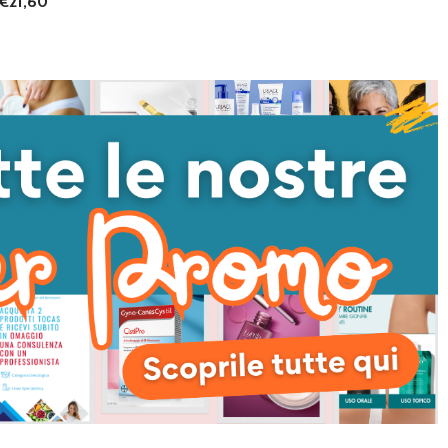
€21,60
I QUANTITÀ DI UNDEFINED
NTA QUANTITÀ DI UNDEFINED
AGGIUNGI AL
CARRELLO