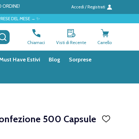
O ORDINE!
Accedi / Registrati
 → ✨
CERCA
Chiamaci
Visti di Recente
Carrello
Must Have Estivi
Blog
Sorprese
onfezione 500 Capsule
AGGIUNGI
ALLA
LISTA
DEI