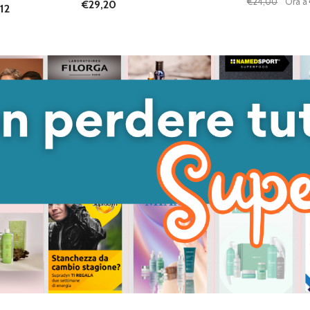
€24,00
Ora a
€29,20
12
Quantità:
ANTITÀ DI UNDEFINED
 QUANTITÀ DI UNDEFINED
DIMINUISC
AUME
GIUNGI AL
ARRELLO