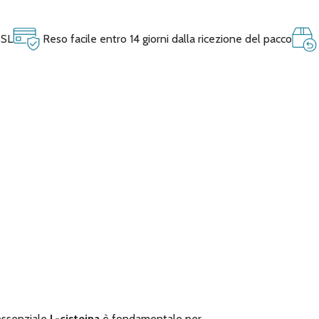
SSL
Reso facile entro 14 giorni dalla ricezione del pacco
ssenziale
L-cisteina
è fondamentale per