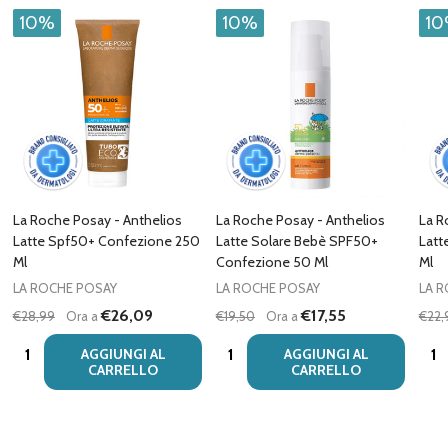
10%
10%
1
La Roche Posay - Anthelios
La Roche Posay - Anthelios
La R
Latte Spf50+ Confezione 250
Latte Solare Bebè SPF50+
Latt
Ml
Confezione 50 Ml
Ml
LA ROCHE POSAY
LA ROCHE POSAY
LA 
€26,09
€17,55
€28,99
Ora a
€19,50
Ora a
€22,
Quantità:
Quantità:
Quan
AGGIUNGI AL
AGGIUNGI AL
CARRELLO
CARRELLO