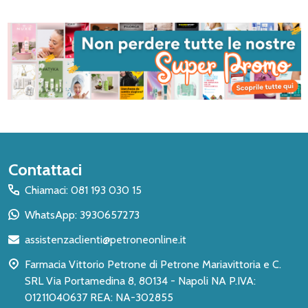
Inizio
Contattaci
del
Chiamaci: 081 193 030 15
piè
WhatsApp: 3930657273
di
assistenzaclienti@petroneonline.it
pagina
Farmacia Vittorio Petrone di Petrone Mariavittoria e C.
SRL Via Portamedina 8, 80134 - Napoli NA P.IVA:
01211040637 REA: NA-302855