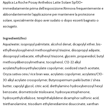
Applica La Roche Posay Anthelios Latte Solare Spf30+
immediatamente prima dell’esposizione.Rinnova frequentemente e
abbondantemente l’applicazione per mantenere la protezione
solare, specialmente dopo aver sudato o dopo esserti bagnato o
asciugato.
Ingredienti/Inci
Aqua/water, isopropyl palmitate, alcohol denat, dicaprylyl ether, bis-
ethylhexyloxyphenol methoxyphenyl triazine, diisopropyl adipate,
diisopropyl sebacate, ethylhexyl triazone, glycerin, propanediol, butyl
methoxydibenzoylmethane, tocopherol, C12-22 alkyl
acrylate/hydroxyethylacrylate copolymer, oxidized starch acetate,
Oryza sativa cera / rice bran wax, acrylates copolymer, acrylates/C10-
30 alkyl acrylate crosspolymer, Butyrospermum parkii butter / shea
butter, caprylyl glycol, citric acid, diethylamino hydroxybenzoyl hexyl
benzoate, drometrizole trisiloxane, hydroxyacetophenone,
hydroxyethylcellulose, terephthalylidene dicamphor sulfonic acid,
triethanolamine, trisodium ethylenediamine disuccinate, xanthan