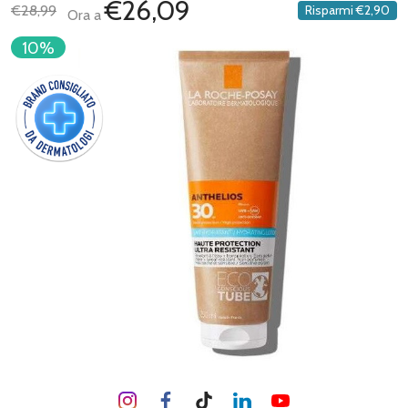
€26,09
€28,99
Risparmi
€2,90
Ora a
10%