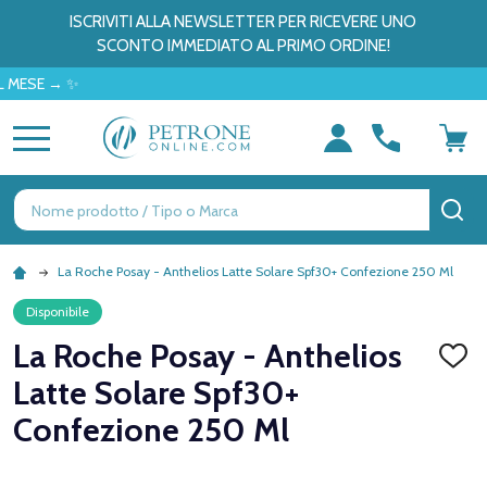
ISCRIVITI ALLA NEWSLETTER PER RICEVERE UNO
SCONTO IMMEDIATO AL PRIMO ORDINE!
 → ✨
MENU
Ricerca
CE
La Roche Posay - Anthelios Latte Solare Spf30+ Confezione 250 Ml
Disponibile
La Roche Posay - Anthelios
AGGI
ALLA
Latte Solare Spf30+
LISTA
DEI
Confezione 250 Ml
DESID