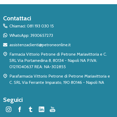
Inizio
Contattaci
del
Chiamaci: 081 193 030 15
piè
WhatsApp: 3930657273
di
assistenzaclienti@petroneonline.it
pagina
Farmacia Vittorio Petrone di Petrone Mariavittoria e C.
SRL Via Portamedina 8, 80134 - Napoli NA P.IVA:
01211040637 REA: NA-302855
Parafarmacia Vittorio Petrone di Petrone Mariavittoria e
C. SRL Via Ferrante Imparato, 190 80146 - Napoli NA
Seguici