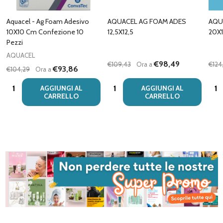
Aquacel - Ag Foam Adesivo
AQUACEL AG FOAM ADES
AQU
10X10 Cm Confezione 10
12,5X12,5
20X
Pezzi
AQUACEL
€98,49
€109,43
Ora a
€124
€93,86
€104,29
Ora a
Quantità:
Quantità:
Quan
AGGIUNGI AL
AGGIUNGI AL
CARRELLO
CARRELLO