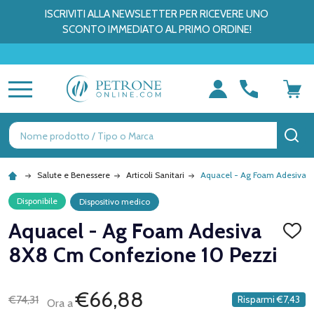
ISCRIVITI ALLA NEWSLETTER PER RICEVERE UNO
SCONTO IMMEDIATO AL PRIMO ORDINE!
MENU
Ricerca
CE
Salute e Benessere
Articoli Sanitari
Aquacel - Ag Foam Adesiva 8
Disponibile
Dispositivo medico
Aquacel - Ag Foam Adesiva
AGGI
ALLA
8X8 Cm Confezione 10 Pezzi
LISTA
DEI
DESID
€66,88
€74,31
Risparmi
€7,43
Ora a