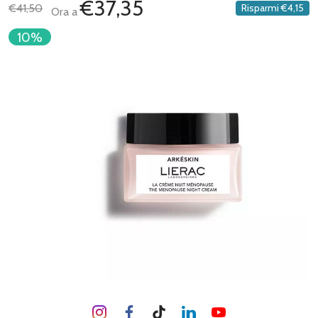
€37,35
€41,50
Risparmi
€4,15
Ora a
10%