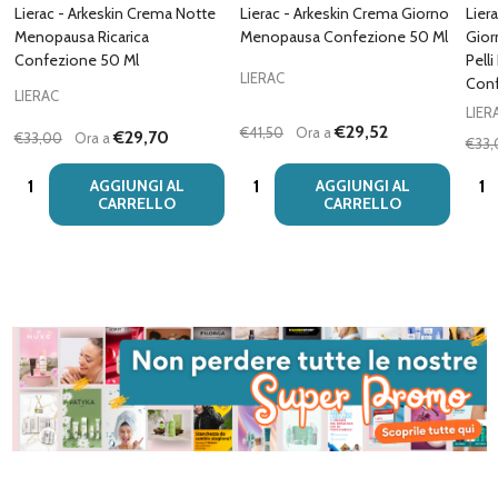
Lierac - Arkeskin Crema Notte
Lierac - Arkeskin Crema Giorno
Lier
Menopausa Ricarica
Menopausa Confezione 50 Ml
Gior
Confezione 50 Ml
Pell
LIERAC
Conf
LIERAC
LIER
€29,52
€41,50
Ora a
€29,70
€33,00
Ora a
€33,
Quantità:
Quantità:
Quan
AGGIUNGI AL
AGGIUNGI AL
CARRELLO
CARRELLO