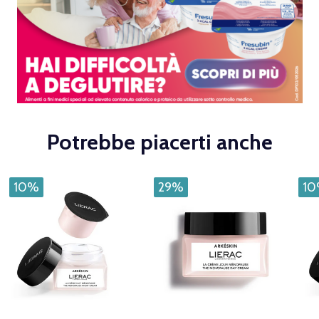
Potrebbe piacerti anche
10%
29%
1