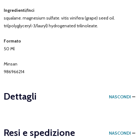
Ingredienti/Inci
squalane. magnesium sulfate. vitis vinifera (grape) seed oil.
tri(polyglyceryl-3/lauryl) hydrogenated trilinoleate.
Formato
50 Ml
Minsan
986966214
Dettagli
NASCONDI
Resi e spedizione
NASCONDI