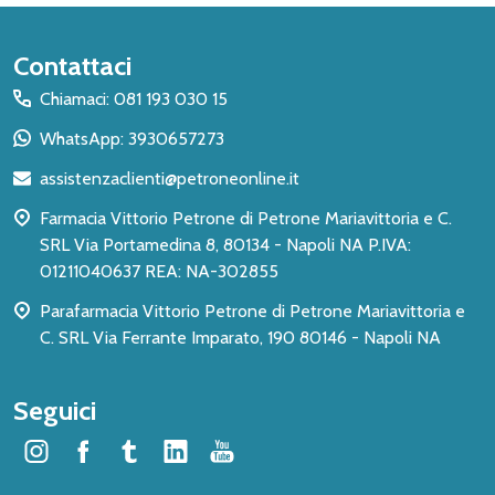
Inizio
Contattaci
del
Chiamaci: 081 193 030 15
piè
WhatsApp: 3930657273
di
assistenzaclienti@petroneonline.it
pagina
Farmacia Vittorio Petrone di Petrone Mariavittoria e C.
SRL Via Portamedina 8, 80134 - Napoli NA P.IVA:
01211040637 REA: NA-302855
Parafarmacia Vittorio Petrone di Petrone Mariavittoria e
C. SRL Via Ferrante Imparato, 190 80146 - Napoli NA
Seguici