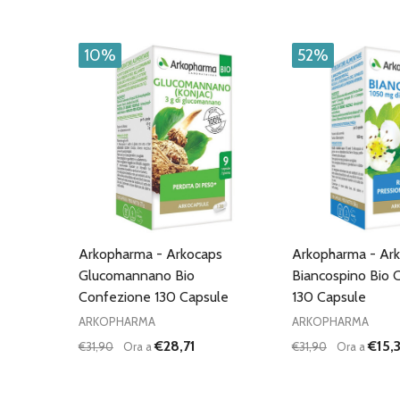
10%
52%
Arkopharma - Arkocaps
Arkopharma - Ar
Glucomannano Bio
Biancospino Bio 
Confezione 130 Capsule
130 Capsule
ARKOPHARMA
ARKOPHARMA
€28,71
€15,
€31,90
Ora a
€31,90
Ora a
Quantità:
Quantità:
DIMINUISCI QUANTITÀ DI UNDEFINED
AUMENTA QUANTITÀ DI UNDEFINED
DIMINUISCI QU
AUMENTA
AGGIUNGI AL
AG
CARRELLO
C