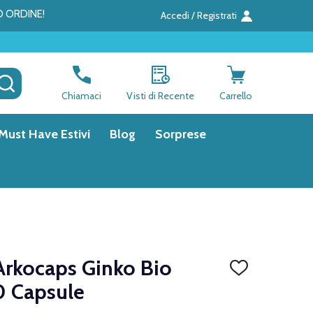
O ORDINE!
Accedi / Registrati
CERCA
Chiamaci
Visti di Recente
Carrello
Must Have Estivi
Blog
Sorprese
Arkocaps Ginko Bio
AGGIUNGI
ALLA
0 Capsule
LISTA
DEI