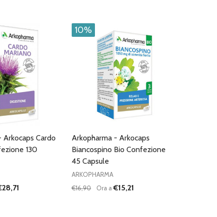
10%
- Arkocaps Cardo
Arkopharma - Arkocaps
fezione 130
Biancospino Bio Confezione
45 Capsule
ARKOPHARMA
€28,71
€15,21
€16,90
Ora a
Quantità:
I QUANTITÀ DI UNDEFINED
NTA QUANTITÀ DI UNDEFINED
DIMINUISCI QUANTITÀ DI UNDEFINED
AUMENTA QUANTITÀ DI UNDEFI
AGGIUNGI AL
AGGIUNGI AL
CARRELLO
CARRELLO