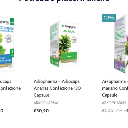
10%
kocaps
Arkopharma - Arkocaps
Arkopharma 
Confezione
Ananas Confezione 130
Mariano Con
Capsule
Capsule
ARKOPHARMA
ARKOPHARMA
30
€30,90
€31,90
Ora a
Quantità:
ANTITÀ DI UNDEFINED
 QUANTITÀ DI UNDEFINED
DIMINUISC
AUME
GIUNGI AL
ARRELLO