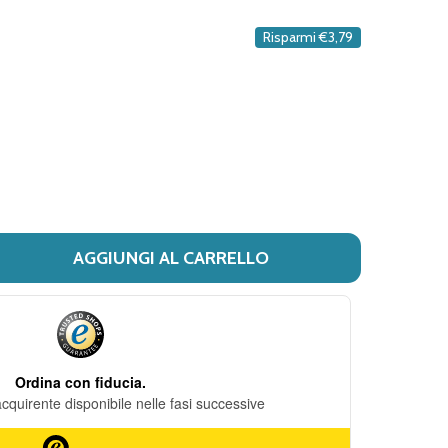
DESIDERI
Risparmi
€3,79
AGGIUNGI AL CARRELLO
I ARKOPHARMA - ARKOCAPS GINKO BIO CONFEZIONE 130 C
ITÀ DI ARKOPHARMA - ARKOCAPS GINKO BIO CONFEZION