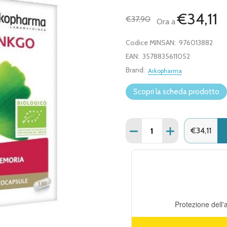
€34,11
€37,90
Ora a
Codice MINSAN:
976013882
EAN:
3578835611052
Brand:
Arkopharma
Scopri la scheda prodotto
Quantità:
DIMINUISCI QUANTITÀ D
AUMENTA QUANT
€34,11