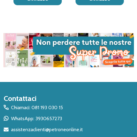
Inizio
Contattaci
del
Chiamaci: 081 193 030 15
piè
WhatsApp: 3930657273
di
assistenzaclienti@petroneonline.it
pagina