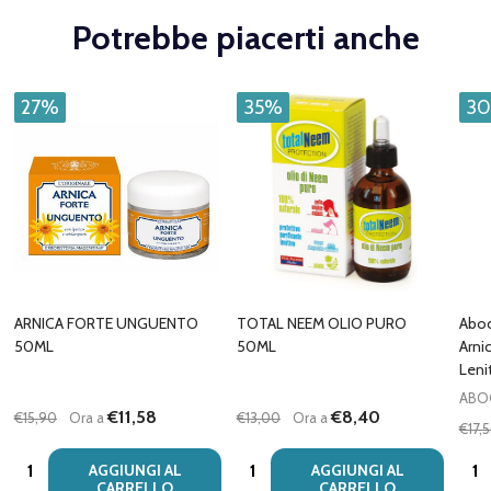
Potrebbe piacerti anche
27%
35%
3
ARNICA FORTE UNGUENTO
TOTAL NEEM OLIO PURO
Aboc
50ML
50ML
Arni
Leni
ABO
€11,58
€8,40
€15,90
Ora a
€13,00
Ora a
€17,
Quantità:
Quantità:
Quan
AGGIUNGI AL
AGGIUNGI AL
CARRELLO
CARRELLO