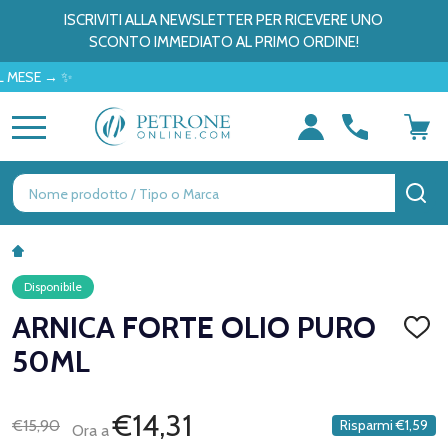
ISCRIVITI ALLA NEWSLETTER PER RICEVERE UNO
SCONTO IMMEDIATO AL PRIMO ORDINE!
 → ✨
MENU
Ricerca
CE
Disponibile
ARNICA FORTE OLIO PURO
AGGI
ALLA
50ML
LISTA
DEI
DESID
€14,31
€15,90
Risparmi
€1,59
Ora a