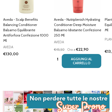
Aveda - Scalp Benefits
Aveda - Nutriplenish Hydrating
Plan
Balancing Conditioner
Conditioner Deep Moisture
Equi
Balsamo Equilibrante
Balsamo Idratante Confezione
Ml
Antiforfora Confezione 1000
250 Ml
PLA
Ml
AVEDA
AVEDA
€22,90
€45,50
Ora a
€13
€130,00
Quantità:
AGGIUNGI AL
CARRELLO