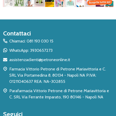
Inizio
Contattaci
del
Chiamaci: 081 193 030 15
piè
WhatsApp: 3930657273
di
assistenzaclienti@petroneonline.it
pagina
Farmacia Vittorio Petrone di Petrone Mariavittoria e C.
SRL Via Portamedina 8, 80134 - Napoli NA P.IVA:
01211040637 REA: NA-302855
Parafarmacia Vittorio Petrone di Petrone Mariavittoria e
C. SRL Via Ferrante Imparato, 190 80146 - Napoli NA
Seguici