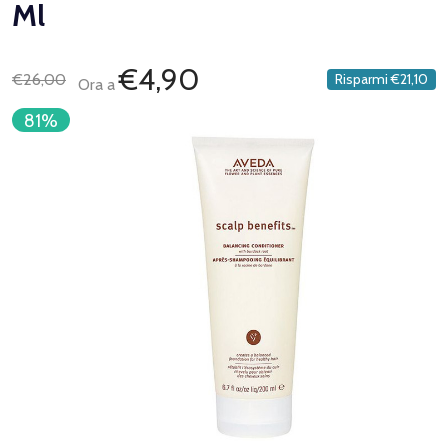
Ml
€4,90
€26,00
Risparmi
€21,10
Ora a
81%