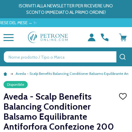
ISCRIVITI ALLA NEWSLETTER PER RICEVERE UNO
SCONTO IMMEDIATO AL PRIMO ORDINE!
EL MESE → ✨
MENU
Ricerca
CE
Aveda - Scalp Benefits Balancing Conditioner Balsamo Equilibrante Anti
Disponibile
Aveda - Scalp Benefits
AGGI
ALLA
Balancing Conditioner
LISTA
DEI
Balsamo Equilibrante
DESID
Antiforfora Confezione 200