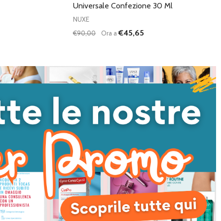
Universale Confezione 30 Ml
NUXE
€45,65
€90,00
Ora a
Quantità:
DIMINUISCI QUANTITÀ DI UNDEFINED
AUMENTA QUANTITÀ DI UNDEFI
AGGIUNGI AL
CARRELLO