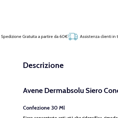
Spedizione Gratuita a partire da 60€
Assistenza clienti in
Descrizione
Avene Dermabsolu Siero Conc
Confezione 30 Ml
Siero concentrato anti-età che ridensifica, rimode