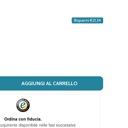
DESIDERI
Risparmi
€21,34
AGGIUNGI AL CARRELLO
I AVENE - DERMABSOLU SIERO CONCENTRATO RIMODELLANT
ITÀ DI AVENE - DERMABSOLU SIERO CONCENTRATO RIMOD