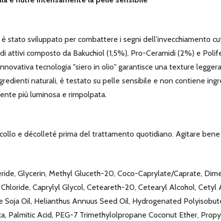
tato sviluppato per combattere i segni dell'invecchiamento cuta
attivi composto da Bakuchiol (1,5%), Pro-Ceramidi (2%) e Polifenoli
a innovativa tecnologia "siero in olio" garantisce una texture legg
redienti naturali, è testato su pelle sensibile e non contiene ingre
mente più luminosa e rimpolpata.
, collo e décolleté prima del trattamento quotidiano. Agitare bene 
eride, Glycerin, Methyl Gluceth-20, Coco-Caprylate/Caprate, Dime
 Chloride, Caprylyl Glycol, Ceteareth-20, Cetearyl Alcohol, Cetyl 
ine Soja Oil, Helianthus Annuus Seed Oil, Hydrogenated Polyisob
ca, Palmitic Acid, PEG-7 Trimethylolpropane Coconut Ether, Prop