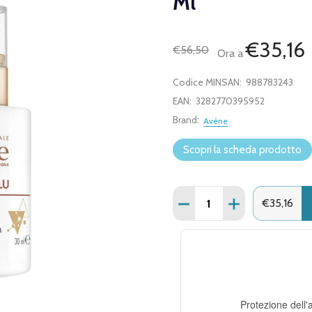
Ml
€35,16
€56,50
Ora a
Codice MINSAN:
988783243
EAN:
3282770395952
Brand:
Avène
Scopri la scheda prodotto
Quantità:
DIMINUISCI QUANTITÀ D
AUMENTA QUANT
€35,16