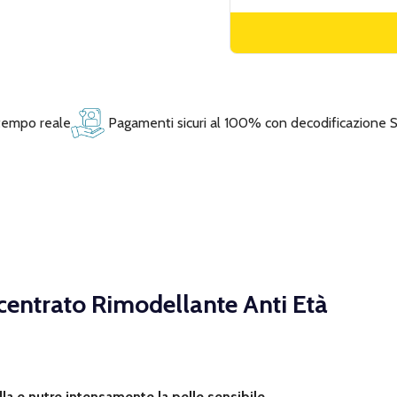
 tempo reale
Pagamenti sicuri al 100% con decodificazione 
entrato Rimodellante Anti Età
lla e nutre intensamente la pelle sensibile