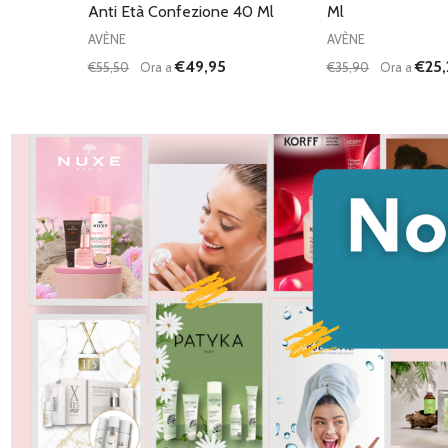
Anti Età Confezione 40 Ml
Ml
AVÈNE
AVÈNE
€49,95
€25
€55,50
Ora a
€35,90
Ora a
Quantità:
Quantità:
DIMINUISCI QUANTITÀ DI UNDEFINED
AUMENTA QUANTITÀ DI UNDEFINED
DIMINUISCI QU
AUMENTA
AGGIUNGI AL
AG
CARRELLO
C