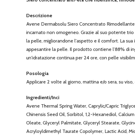
Descrizione
Avene Dermabsolu Siero Concentrato Rimodellante è s
incarnato non omogeneo. Grazie al suo potente trio di 
la pelle, migliorandone l'aspetto e il comfort. La su
appesantire la pelle. Il prodotto contiene l'88% di ing
un'idratazione continua per 24 ore, con pelle visibil
Posologia
Applicare 2 volte al giorno, mattina e/o sera, su viso
Ingredienti/Inci
Avene Thermal Spring Water, Caprylic/Capric Triglyc
Chinensis Seed Oil, Sorbitol, 1,2-Hexanediol, Calcium
Oleate, Glyceryl Palmitate, Glyceryl Stearate, Glyc
Acryloyldimethyl Taurate Copolymer, Lactic Acid, Mi