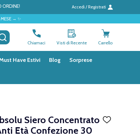
O ORDINE!
Accedi / Registrati
CERCA
Chiamaci
Visti di Recente
Carrello
Must Have Estivi
Blog
Sorprese
bsolu Siero Concentrato
AGGIUNGI
ALLA
nti Età Confezione 30
LISTA
DEI