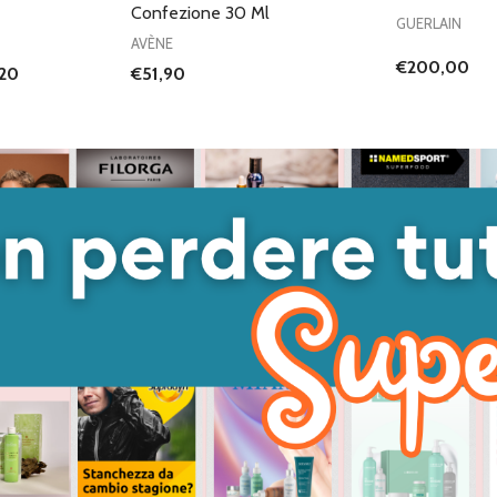
Confezione 30 Ml
GUERLAIN
AVÈNE
€200,00
,20
€51,90
ANTITÀ DI UNDEFINED
 QUANTITÀ DI UNDEFINED
GIUNGI AL
ARRELLO