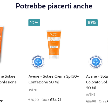
Potrebbe piacerti anche
10%
10%
ne Solare
Avene - Solare Crema Spf50+
Avene - Sola
Confezione
Confezione 50 Ml
Colorato Sp
50 Ml
AVÈNE
AVÈNE
€24,21
€26,90
Ora a
91
€25,90
Ora a
Quantità:
Quantità:
ANTITÀ DI UNDEFINED
 QUANTITÀ DI UNDEFINED
DIMINUISCI QUANTITÀ DI UNDEFINED
AUMENTA QUANTITÀ DI UNDEFINED
DIMINUISC
AUME
GIUNGI AL
AGGIUNGI AL