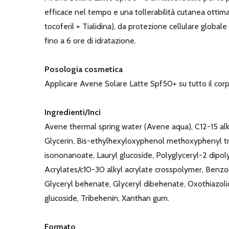
efficace nel tempo e una tollerabilità cutanea otti
tocoferil + Tialidina), da protezione cellulare globa
fino a 6 ore di idratazione.
Posologia cosmetica
Applicare Avene Solare Latte Spf50+ su tutto il corp
Ingredienti/Inci
Avene thermal spring water (Avene aqua), C12-15 alk
Glycerin, Bis-ethylhexyloxyphenol methoxyphenyl tri
isononanoate, Lauryl glucoside, Polyglyceryl-2 dipol
Acrylates/c10-30 alkyl acrylate crosspolymer, Benzoic 
Glyceryl behenate, Glyceryl dibehenate, Oxothiazol
glucoside, Tribehenin, Xanthan gum.
Formato