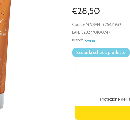
€28,50
Codice MINSAN:
975431952
EAN:
3282770100747
Brand:
Avène
Scopri la scheda prodotto