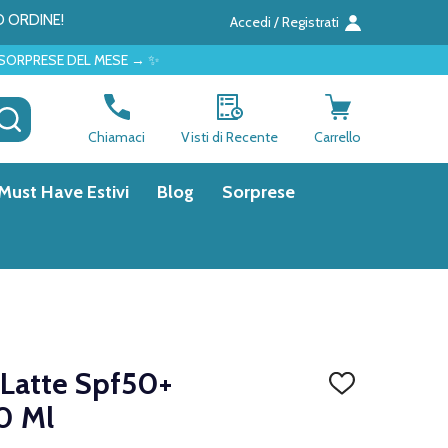
O ORDINE!
Accedi / Registrati
L MESE → ✨
CERCA
Chiamaci
Visti di Recente
Carrello
Must Have Estivi
Blog
Sorprese
 Latte Spf50+
AGGIUNGI
ALLA
0 Ml
LISTA
DEI