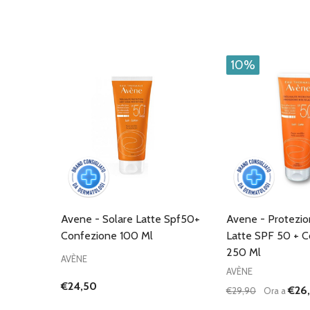
10%
Avene - Solare Latte Spf50+
Avene - Protezio
Confezione 100 Ml
Latte SPF 50 + 
250 Ml
AVÈNE
AVÈNE
€24,50
€26,
€29,90
Ora a
Quantità:
DIMINUISCI QU
AUMENTA
AG