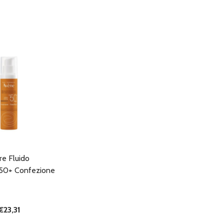
re Fluido
f50+ Confezione
€23,31
I QUANTITÀ DI UNDEFINED
NTA QUANTITÀ DI UNDEFINED
AGGIUNGI AL