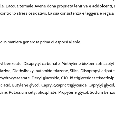
male. L'acqua termale Avène dona proprietà
lenitive e addolcenti
,
le contro lo stress ossidativo. La sua consistenza è leggera e rega
o in maniera generosa prima di esporsi al sole.
yl benzoate, Dicaprylyl carbonate, Methylene bis-benzotriazolyl
azine, Diethylhexyl butamido triazone, Silica, Diisopropyl adip
yhydroxystearate, Decyl glucoside, C10-18 triglycerides,trimethylp
acid, Butylene glycol, Caprylic/capric triglyceride, Caprylyl glycol
idine, Potassium cetyl phosphate, Propylene glycol, Sodium benz