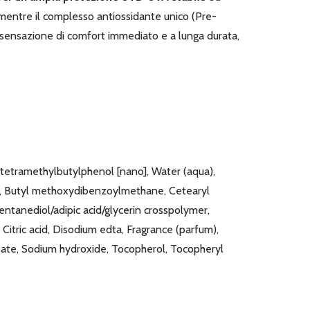
 mentre il complesso antiossidante unico (Pre-
la sensazione di comfort immediato e a lunga durata,
 tetramethylbutylphenol [nano], Water (aqua),
ate, Butyl methoxydibenzoylmethane, Cetearyl
entanediol/adipic acid/glycerin crosspolymer,
, Citric acid, Disodium edta, Fragrance (parfum),
oate, Sodium hydroxide, Tocopherol, Tocopheryl