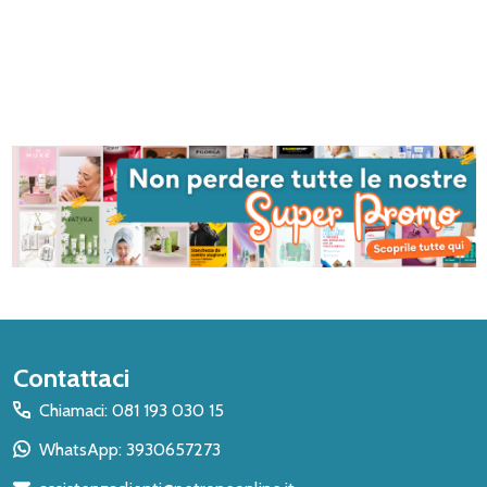
Inizio
Contattaci
del
Chiamaci: 081 193 030 15
piè
WhatsApp: 3930657273
di