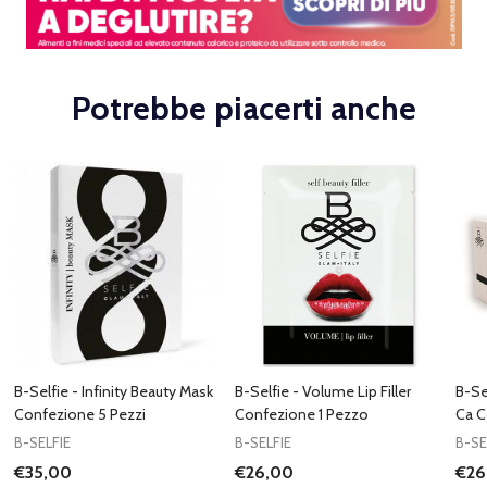
Potrebbe piacerti anche
B-Selfie - Infinity Beauty Mask
B-Selfie - Volume Lip Filler
B-Se
Confezione 5 Pezzi
Confezione 1 Pezzo
Ca C
B-SELFIE
B-SELFIE
B-SE
€35,00
€26,00
€26