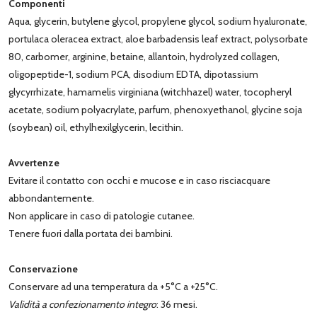
Componenti
Aqua, glycerin, butylene glycol, propylene glycol, sodium hyaluronate,
portulaca oleracea extract, aloe barbadensis leaf extract, polysorbate
80, carbomer, arginine, betaine, allantoin, hydrolyzed collagen,
oligopeptide-1, sodium PCA, disodium EDTA, dipotassium
glycyrrhizate, hamamelis virginiana (witchhazel) water, tocopheryl
acetate, sodium polyacrylate, parfum, phenoxyethanol, glycine soja
(soybean) oil, ethylhexilglycerin, lecithin.
Avvertenze
Evitare il contatto con occhi e mucose e in caso risciacquare
abbondantemente.
Non applicare in caso di patologie cutanee.
Tenere fuori dalla portata dei bambini.
Conservazione
Conservare ad una temperatura da +5°C a +25°C.
Validità a confezionamento integro
: 36 mesi.