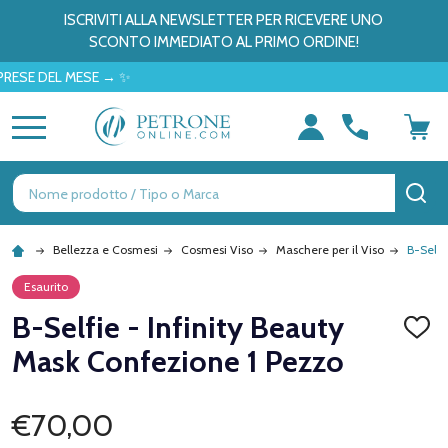
ISCRIVITI ALLA NEWSLETTER PER RICEVERE UNO
SCONTO IMMEDIATO AL PRIMO ORDINE!
DEL MESE → ✨
MENU
Ricerca
CE
Bellezza e Cosmesi
Cosmesi Viso
Maschere per il Viso
B-Selfi
Esaurito
B-Selfie - Infinity Beauty
AGGI
ALLA
Mask Confezione 1 Pezzo
LISTA
DEI
DESID
€70,00