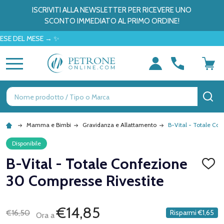
ISCRIVITI ALLA NEWSLETTER PER RICEVERE UNO
SCONTO IMMEDIATO AL PRIMO ORDINE!
EL MESE → ✨
MENU
Ricerca
CE
Mamma e Bimbi
Gravidanza e Allattamento
B-Vital - Totale Co
Disponibile
B-Vital - Totale Confezione
AGGI
ALLA
30 Compresse Rivestite
LISTA
DEI
DESID
€14,85
€16,50
Risparmi
€1,65
Ora a