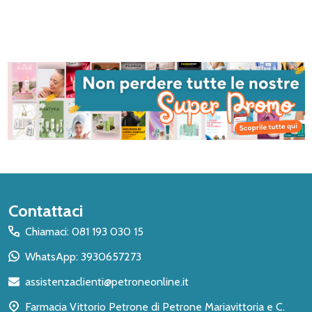
Inizio
Contattaci
del
Chiamaci: 081 193 030 15
piè
WhatsApp: 3930657273
di
assistenzaclienti@petroneonline.it
pagina
Farmacia Vittorio Petrone di Petrone Mariavittoria e C.