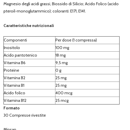
Magnesio degli acidi grassi, Biossido di Silicio; Acido Folico (acido
pteroil-monoglutammico); coloranti: E171, E141.
Caratteristiche nutrizionali
Componenti
Per dose (1 compressa)
Inositolo
100 mg
Acido pantotenico
18 mg
Vitamina B6
9,5 mg
Proteine
0 g
Vitamina B2
25 mg
Vitamina B1
25 mg
Acido folico
400 mcg
Vitamina B12
25 mcg
Formato
30 Compresse rivestite
Minsan