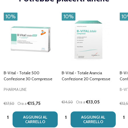
10%
10%
1
B-Vital - Totale 500
B-Vital - Totale Arancia
B-Vi
Confezione 30 Compresse
Confezione 20 Compresse
Conf
PHARMA LINE
B-VI
€13,05
€14,50
Ora a
€15,75
€17,50
Ora a
€12,
Quantità:
Quantità:
Quan
AGGIUNGI AL
AGGIUNGI AL
CARRELLO
CARRELLO