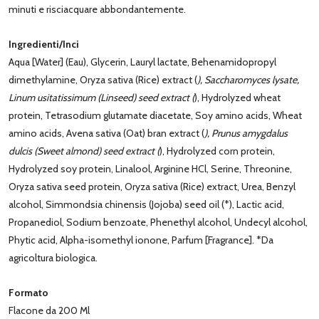
minuti e risciacquare abbondantemente.
Ingredienti/Inci
Aqua [Water] (Eau), Glycerin, Lauryl lactate, Behenamidopropyl
dimethylamine, Oryza sativa (Rice) extract (
), Saccharomyces lysate,
Linum usitatissimum (Linseed) seed extract (
), Hydrolyzed wheat
protein, Tetrasodium glutamate diacetate, Soy amino acids, Wheat
amino acids, Avena sativa (Oat) bran extract (
), Prunus amygdalus
dulcis (Sweet almond) seed extract (
), Hydrolyzed corn protein,
Hydrolyzed soy protein, Linalool, Arginine HCl, Serine, Threonine,
Oryza sativa seed protein, Oryza sativa (Rice) extract, Urea, Benzyl
alcohol, Simmondsia chinensis (Jojoba) seed oil (*), Lactic acid,
Propanediol, Sodium benzoate, Phenethyl alcohol, Undecyl alcohol,
Phytic acid, Alpha-isomethyl ionone, Parfum [Fragrance]. *Da
agricoltura biologica.
Formato
Flacone da 200 Ml