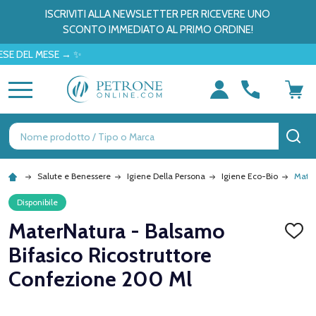
ISCRIVITI ALLA NEWSLETTER PER RICEVERE UNO
SCONTO IMMEDIATO AL PRIMO ORDINE!
L MESE → ✨
MENU
Ricerca
CE
Salute e Benessere
Igiene Della Persona
Igiene Eco-Bio
Mater
Disponibile
MaterNatura - Balsamo
AGGI
ALLA
Bifasico Ricostruttore
LISTA
DEI
Confezione 200 Ml
DESID