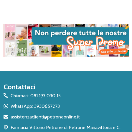
Inizio
Contattaci
del
Chiamaci: 081 193 030 15
piè
WhatsApp: 3930657273
di
assistenzaclienti@petroneonline.it
pagina
Farmacia Vittorio Petrone di Petrone Mariavittoria e C.