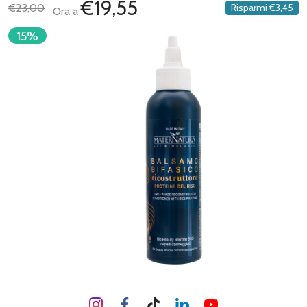
€19,55
€23,00
Risparmi
€3,45
Ora a
15%