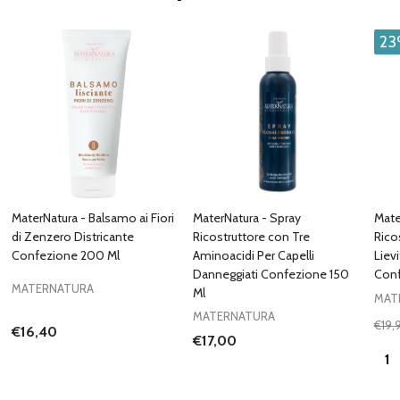
2
MaterNatura - Balsamo ai Fiori
MaterNatura - Spray
Mate
di Zenzero Districante
Ricostruttore con Tre
Ricos
Confezione 200 Ml
Aminoacidi Per Capelli
Lievi
Danneggiati Confezione 150
Conf
MATERNATURA
Ml
MAT
MATERNATURA
€19,
€16,40
€17,00
Quan