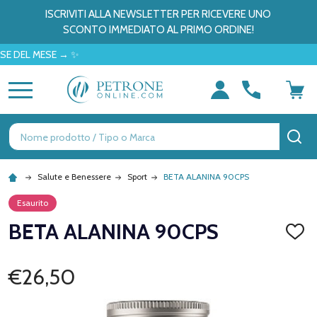
ISCRIVITI ALLA NEWSLETTER PER RICEVERE UNO
SCONTO IMMEDIATO AL PRIMO ORDINE!
L MESE → ✨
MENU
Ricerca
CE
Salute e Benessere
Sport
BETA ALANINA 90CPS
Esaurito
BETA ALANINA 90CPS
AGGI
ALLA
LISTA
DEI
€26,50
DESID