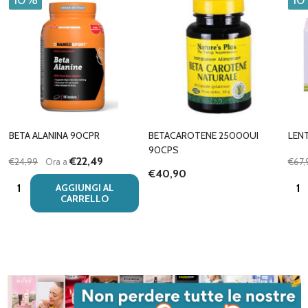
10%
1
BETA ALANINA 90CPR
BETACAROTENE 25000UI
LEN
90CPS
€22,49
€24,99
Ora a
€67,
€40,90
Quantità:
Quan
AGGIUNGI AL
CARRELLO