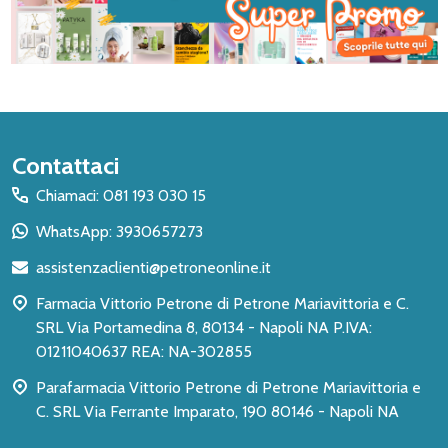
Inizio
Contattaci
del
Chiamaci: 081 193 030 15
piè
WhatsApp: 3930657273
di
assistenzaclienti@petroneonline.it
pagina
Farmacia Vittorio Petrone di Petrone Mariavittoria e C.
SRL Via Portamedina 8, 80134 - Napoli NA P.IVA:
01211040637 REA: NA-302855
Parafarmacia Vittorio Petrone di Petrone Mariavittoria e
C. SRL Via Ferrante Imparato, 190 80146 - Napoli NA