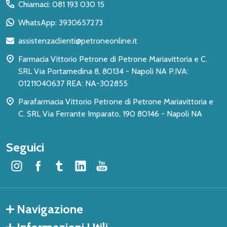
del
Chiamaci: 081 193 030 15
piè
WhatsApp: 3930657273
di
assistenzaclienti@petroneonline.it
pagina
Farmacia Vittorio Petrone di Petrone Mariavittoria e C.
SRL Via Portamedina 8, 80134 - Napoli NA P.IVA:
01211040637 REA: NA-302855
Parafarmacia Vittorio Petrone di Petrone Mariavittoria e
C. SRL Via Ferrante Imparato, 190 80146 - Napoli NA
Seguici
Navigazione