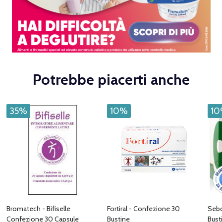
Potrebbe piacerti anche
35%
10%
1
Bromatech - Bifiselle
Fortiral - Confezione 30
Sebo
Confezione 30 Capsule
Bustine
Bust