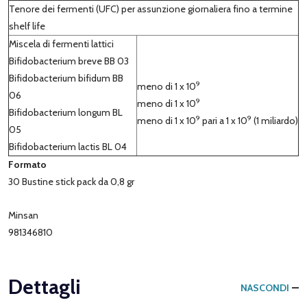
Tenore dei fermenti (UFC) per assunzione giornaliera fino a termine
shelf life
Miscela di fermenti lattici
Bifidobacterium breve BB 03
Bifidobacterium bifidum BB
9
meno di 1 x 10
06
9
meno di 1 x 10
Bifidobacterium longum BL
9
9
meno di 1 x 10
pari a 1 x 10
(1 miliardo)
05
Bifidobacterium lactis BL 04
Formato
30 Bustine stick pack da 0,8 gr
Minsan
981346810
Dettagli
NASCONDI