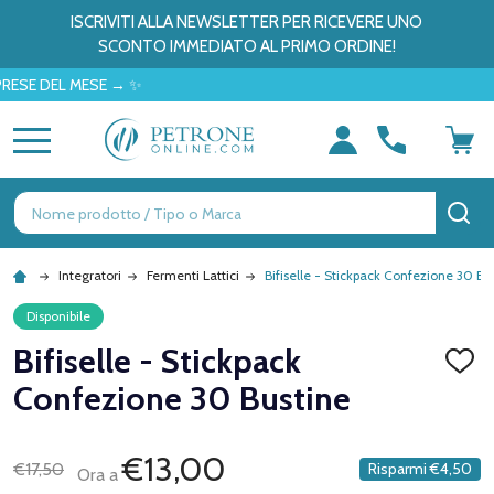
ISCRIVITI ALLA NEWSLETTER PER RICEVERE UNO
SCONTO IMMEDIATO AL PRIMO ORDINE!
DEL MESE → ✨
MENU
Ricerca
CE
Integratori
Fermenti Lattici
Bifiselle - Stickpack Confezione 30 Bu
Disponibile
Bifiselle - Stickpack
AGGI
ALLA
Confezione 30 Bustine
LISTA
DEI
DESID
€13,00
€17,50
Risparmi
€4,50
Ora a