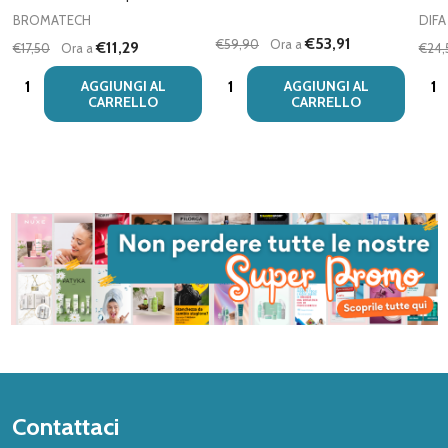
BROMATECH
DIF
€53,91
€59,90
Ora a
€11,29
€17,50
Ora a
€24,
Quantità:
Quantità:
Quan
AGGIUNGI AL
AGGIUNGI AL
CARRELLO
CARRELLO
Inizio
Contattaci