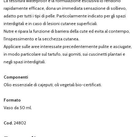
La tessitura waterproof e la formulazione esclusiva lo rendono
rapidamente efficace, dona un immediata sensazione di sollievo,
adatto per tutti i tipi di pelle. Particolarmente indicato per gli spazi
interdigitali e in caso di lesioni cutanee superficiali.
Nutre e ripara la funzione di barriera della cute ed evita al contempo,
l'inspessimento e la secchezza cutanea.
Applicare sulle aree interessate precedentemente pulite e asciugate,
in modo particolare sul tartufo, sui gomiti, sui cuscinetti plantari e
negli spazi interdigitali.
Componenti
Olio essenziale di cajeputi; oli vegetali bio-certificati.
Formato
Vaso da 50 ml.
Cod.
24802