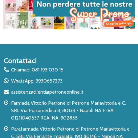
Inizio
Contattaci
del
Chiamaci: 081 193 030 15
piè
WhatsApp: 3930657273
di
assistenzaclienti@petroneonline.it
pagina
Farmacia Vittorio Petrone di Petrone Mariavittoria e C.
SRL Via Portamedina 8, 80134 - Napoli NA P.IVA:
01211040637 REA: NA-302855
Parafarmacia Vittorio Petrone di Petrone Mariavittoria e
C. SRL Via Ferrante Imparato, 190 80146 - Napoli NA