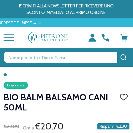
ISCRIVITI ALLA NEWSLETTER PER RICEVERE UNO
SCONTO IMMEDIATO AL PRIMO ORDINE!
E DEL MESE → ✨
MENU
Ricerca
CE
Disponibile
BIO BALM BALSAMO CANI
AGGI
ALLA
50ML
LISTA
DEI
DESID
€20,70
€23,00
Risparmi
€2,30
Ora a