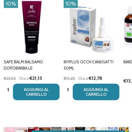
10%
10%
SAFE BALM BALSAMO
IRYPLUS OCCH CANI/GATTI
BAR
DOPOBARBA LE
50ML
€21,15
€12,78
€23,50
Ora a
€14,20
Ora a
€13
Quantità:
Quantità:
AGGIUNGI AL
AGGIUNGI AL
CARRELLO
CARRELLO