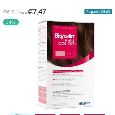
€7,47
€16,10
Risparmi
€8,63
Ora a
54%