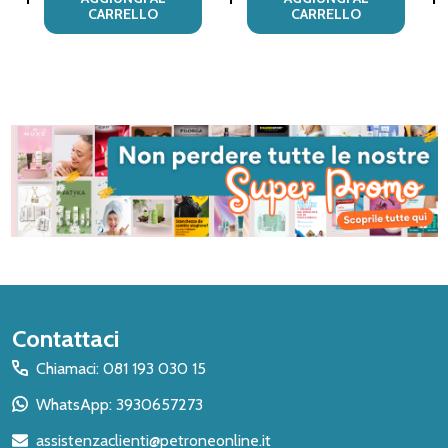
CARRELLO
CARRELLO
Inizio
Contattaci
del
Chiamaci: 081 193 030 15
piè
WhatsApp: 3930657273
di
assistenzaclienti@petroneonline.it