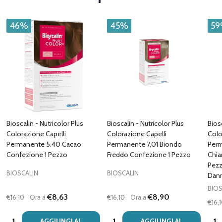
46%
45%
5
Bioscalin - Nutricolor Plus
Bioscalin - Nutricolor Plus
Biosc
Colorazione Capelli
Colorazione Capelli
Colo
Permanente 5.40 Cacao
Permanente 7,01 Biondo
Perm
Confezione 1 Pezzo
Freddo Confezione 1 Pezzo
Chia
Pezz
BIOSCALIN
BIOSCALIN
Dann
BIOS
€8,63
€8,90
€16,10
Ora a
€16,10
Ora a
€16,
Quantità:
Quantità:
Quan
AGGIUNGI AL
AGGIUNGI AL