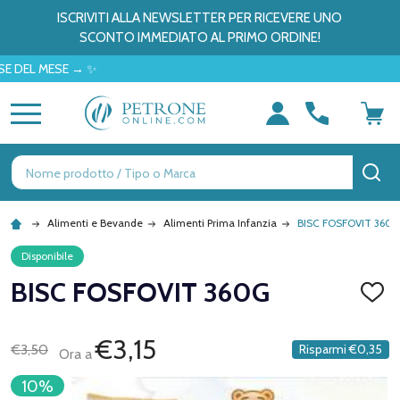
ISCRIVITI ALLA NEWSLETTER PER RICEVERE UNO
SCONTO IMMEDIATO AL PRIMO ORDINE!
EL MESE → ✨
MENU
Ricerca
CE
Alimenti e Bevande
Alimenti Prima Infanzia
BISC FOSFOVIT 360
Disponibile
BISC FOSFOVIT 360G
AGGI
ALLA
LISTA
DEI
€3,15
€3,50
Risparmi
€0,35
Ora a
DESID
10%