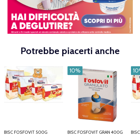
Potrebbe piacerti anche
10%
1
BISC FOSFOVIT 500G
BISC FOSFOVIT GRAN 400G
BIS