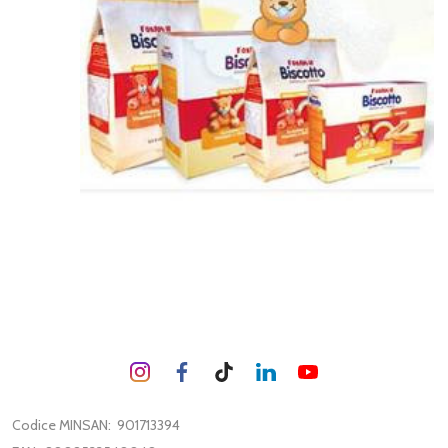
Codice MINSAN:
901713394