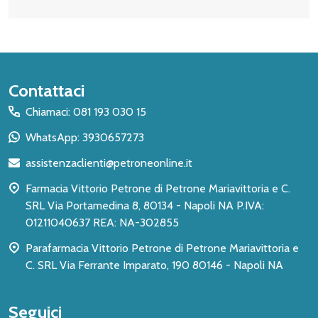
Inizio
Contattaci
del
Chiamaci: 081 193 030 15
piè
WhatsApp: 3930657273
di
assistenzaclienti@petroneonline.it
pagina
Farmacia Vittorio Petrone di Petrone Mariavittoria e C.
SRL Via Portamedina 8, 80134 - Napoli NA P.IVA:
01211040637 REA: NA-302855
Parafarmacia Vittorio Petrone di Petrone Mariavittoria e
C. SRL Via Ferrante Imparato, 190 80146 - Napoli NA
Seguici