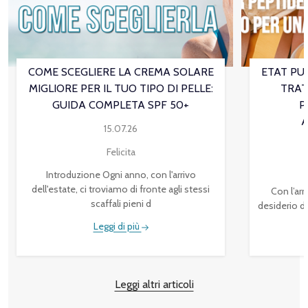
COME SCEGLIERE LA CREMA SOLARE
ETAT PUR
MIGLIORE PER IL TUO TIPO DI PELLE:
TRAT
GUIDA COMPLETA SPF 50+
P
A
15.07.26
Felicita
Introduzione Ogni anno, con l'arrivo
dell'estate, ci troviamo di fronte agli stessi
Con l’arr
scaffali pieni d
desiderio di
Leggi di più
Leggi altri articoli