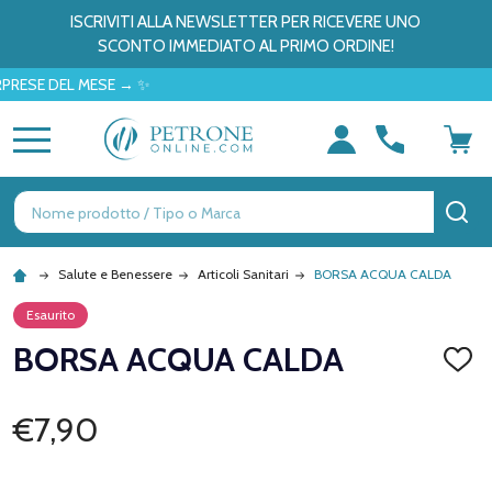
ISCRIVITI ALLA NEWSLETTER PER RICEVERE UNO
SCONTO IMMEDIATO AL PRIMO ORDINE!
E DEL MESE → ✨
MENU
Ricerca
CE
Salute e Benessere
Articoli Sanitari
BORSA ACQUA CALDA
Esaurito
BORSA ACQUA CALDA
AGGI
ALLA
LISTA
DEI
€7,90
DESID