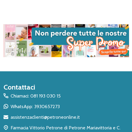
Inizio
Contattaci
del
Chiamaci: 081 193 030 15
piè
WhatsApp: 3930657273
di
assistenzaclienti@petroneonline.it
pagina
Farmacia Vittorio Petrone di Petrone Mariavittoria e C.