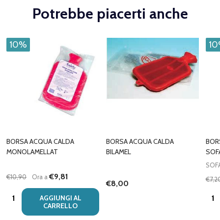
Potrebbe piacerti anche
10%
1
BORSA ACQUA CALDA
BORSA ACQUA CALDA
BOR
MONOLAMELLAT
BILAMEL
SOF
SOF
€9,81
€10,90
Ora a
€7,2
€8,00
Quantità:
Quan
AGGIUNGI AL
CARRELLO