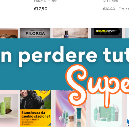
FARMADERBE
NUTRIVA
€17,50
€26,90
Ora a
Quantità:
DIMINUISC
AUME