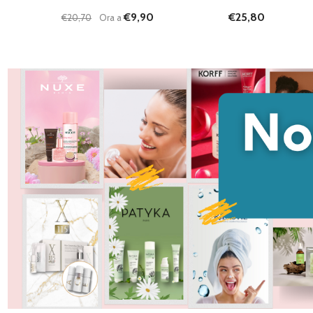
€9,90
€25,80
€20,70
Ora a
Quantità:
DIMINUISCI QUANTITÀ DI UNDEFINED
AUMENTA QUANTITÀ DI UNDEFINED
AGGIUNGI AL
CARRELLO