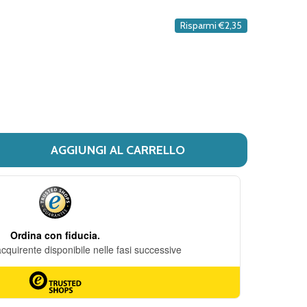
DESIDERI
Risparmi
€2,35
AGGIUNGI AL CARRELLO
DI HOMO SAPIENS - BROMELINA Q MONDO NATURA CONFEZ
TITÀ DI HOMO SAPIENS - BROMELINA Q MONDO NATURA 