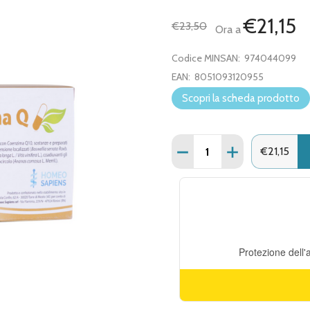
€21,15
€23,50
Ora a
Codice MINSAN:
974044099
EAN:
8051093120955
Scopri la scheda prodotto
Quantità:
DIMINUISCI QUANTITÀ 
AUMENTA QUAN
€21,15