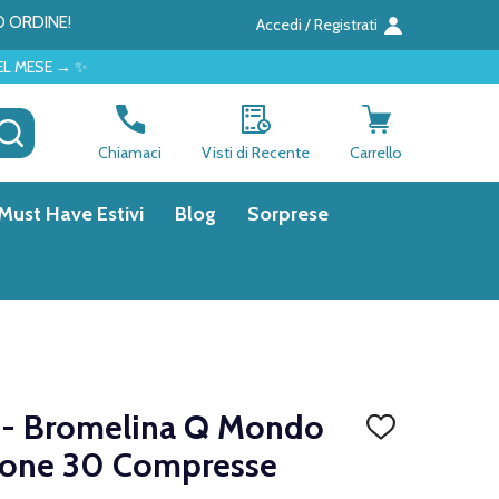
O ORDINE!
Accedi / Registrati
CERCA
Chiamaci
Visti di Recente
Carrello
Must Have Estivi
Blog
Sorprese
- Bromelina Q Mondo
AGGIUNGI
ALLA
ione 30 Compresse
LISTA
DEI