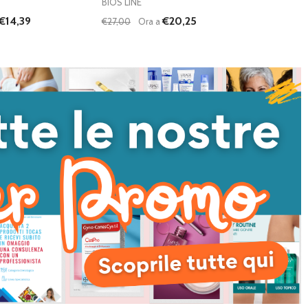
BIOS LINE
€14,39
€20,25
€27,00
Ora a
Quantità:
I QUANTITÀ DI UNDEFINED
NTA QUANTITÀ DI UNDEFINED
DIMINUISCI QUANTITÀ DI UNDEFINED
AUMENTA QUANTITÀ DI UNDEFI
AGGIUNGI AL
AGGIUNGI AL
CARRELLO
CARRELLO