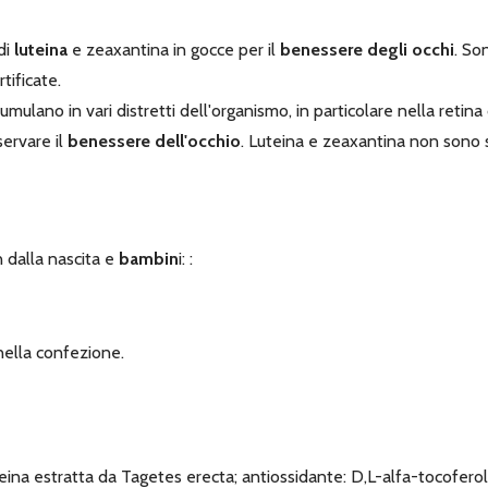
di
luteina
e zeaxantina in gocce per il
benessere degli occhi
. So
tificate.
ulano in vari distretti dell'organismo, in particolare nella retina 
ervare il
benessere dell'occhio
. Luteina e zeaxantina non sono
n dalla nascita e
bambin
i: :
 nella confezione.
luteina estratta da Tagetes erecta; antiossidante: D,L-alfa-tocofero