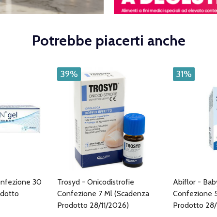
Potrebbe piacerti anche
39%
31%
onfezione 30
Trosyd - Onicodistrofie
Abiflor - Ba
odotto
Confezione 7 Ml (Scadenza
Confezione 
Prodotto 28/11/2026)
Prodotto 28/