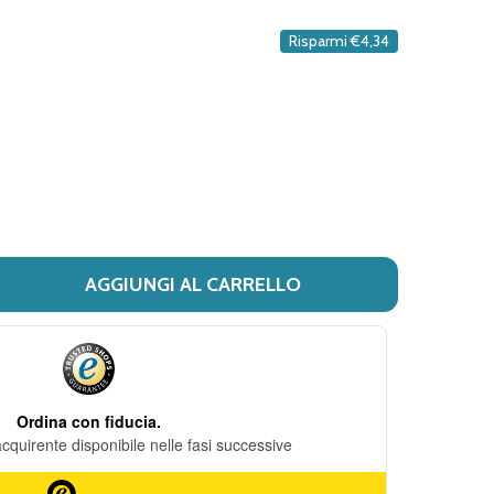
DESIDERI
Risparmi
€4,34
AGGIUNGI AL CARRELLO
I BUONA - BUONALUX CONFEZIONE 6.5 ML (SCADENZA PROD
ITÀ DI BUONA - BUONALUX CONFEZIONE 6.5 ML (SCADEN