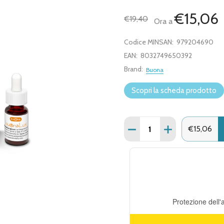
€15,06
€19,40
Ora a
Codice MINSAN:
979204690
EAN:
8032749650392
Brand:
Buona
Scopri la scheda prodotto
Quantità:
DIMINUISCI QUANTITÀ D
AUMENTA QUANT
€15,06