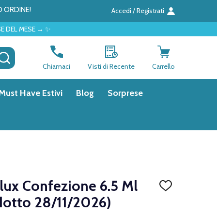
O ORDINE!
Accedi / Registrati
CERCA
Chiamaci
Visti di Recente
Carrello
Must Have Estivi
Blog
Sorprese
ux Confezione 6.5 Ml
AGGIUNGI
ALLA
dotto 28/11/2026)
LISTA
DEI