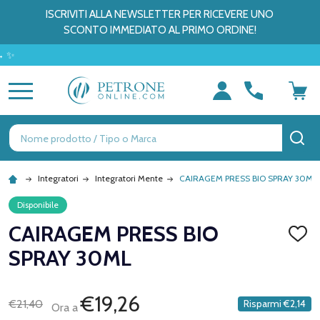
ISCRIVITI ALLA NEWSLETTER PER RICEVERE UNO
SCONTO IMMEDIATO AL PRIMO ORDINE!
MENU
Ricerca
CE
Integratori
Integratori Mente
CAIRAGEM PRESS BIO SPRAY 30ML
Disponibile
CAIRAGEM PRESS BIO
AGGI
ALLA
SPRAY 30ML
LISTA
DEI
DESID
€19,26
€21,40
Risparmi
€2,14
Ora a