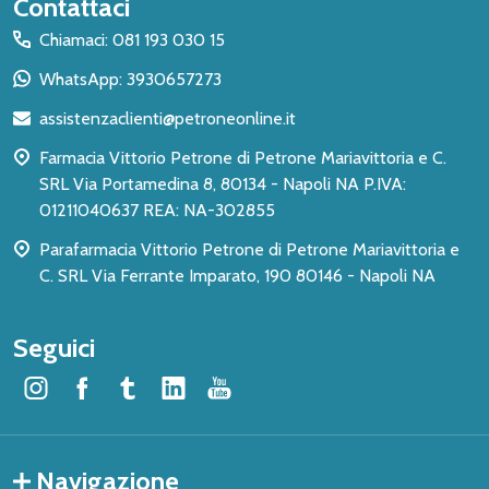
Inizio
Contattaci
del
Chiamaci: 081 193 030 15
piè
WhatsApp: 3930657273
di
assistenzaclienti@petroneonline.it
pagina
Farmacia Vittorio Petrone di Petrone Mariavittoria e C.
SRL Via Portamedina 8, 80134 - Napoli NA P.IVA:
01211040637 REA: NA-302855
Parafarmacia Vittorio Petrone di Petrone Mariavittoria e
C. SRL Via Ferrante Imparato, 190 80146 - Napoli NA
Seguici
Navigazione