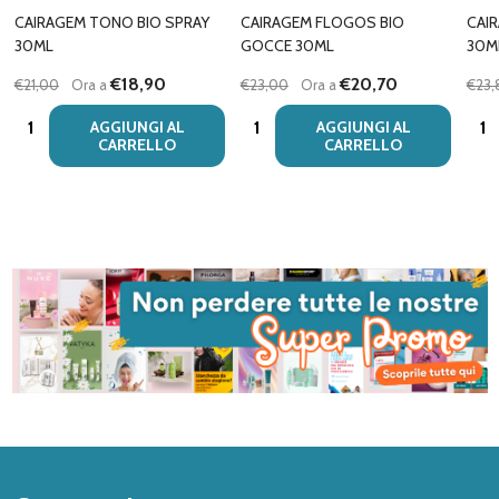
CAIRAGEM TONO BIO SPRAY
CAIRAGEM FLOGOS BIO
CAI
30ML
GOCCE 30ML
30M
€18,90
€20,70
€21,00
Ora a
€23,00
Ora a
€23,
Quantità:
Quantità:
Quan
AGGIUNGI AL
AGGIUNGI AL
CARRELLO
CARRELLO