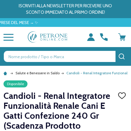
ISCRIVITI ALLA NEWSLETTER PER RICEVERE UNO
SCONTO IMMEDIATO AL PRIMO ORDINE!
DEL MESE → ✨
MENU
Ricerca
CE
Salute e Benessere in Saldo
Candioli - Renal Integratore Funzionali
Disponibile
Candioli - Renal Integratore
AGGI
ALLA
Funzionalità Renale Cani E
LISTA
DEI
Gatti Confezione 240 Gr
DESID
(Scadenza Prodotto