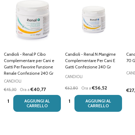
Candioli - Renal P Cibo
Candioli - Renal N Mangime
Cand
Complementare per Cani e
Complementare Per Cani E
70 G
Gatti Per Favorire Funzione
Gatti Confezione 240 Gr
Renale Confezione 240 Gr
CAND
CANDIOLI
CANDIOLI
€56,52
€62,80
Ora a
€40,77
€45,30
Ora a
€27
Quantità:
Quantità:
AGGIUNGI AL
AGGIUNGI AL
CARRELLO
CARRELLO