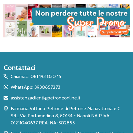
Inizio
Contattaci
del
Chiamaci: 081 193 030 15
piè
WhatsApp: 3930657273
di
assistenzaclienti@petroneonline.it
pagina
Farmacia Vittorio Petrone di Petrone Mariavittoria e C.
SRL Via Portamedina 8, 80134 - Napoli NA P.IVA:
01211040637 REA: NA-302855