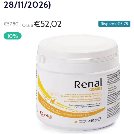
28/11/2026)
€52,02
€57,80
Risparmi
€5,78
Ora a
10%