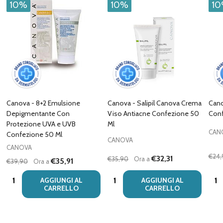
10%
10%
1
Canova - 8+2 Emulsione
Canova - Salipil Canova Crema
Cano
Depigmentante Con
Viso Antiacne Confezione 50
Conf
Protezione UVA e UVB
Ml
CAN
Confezione 50 Ml
CANOVA
CANOVA
€24,
€32,31
€35,90
Ora a
€35,91
€39,90
Ora a
Quantità:
Quantità:
Quan
AGGIUNGI AL
AGGIUNGI AL
CARRELLO
CARRELLO