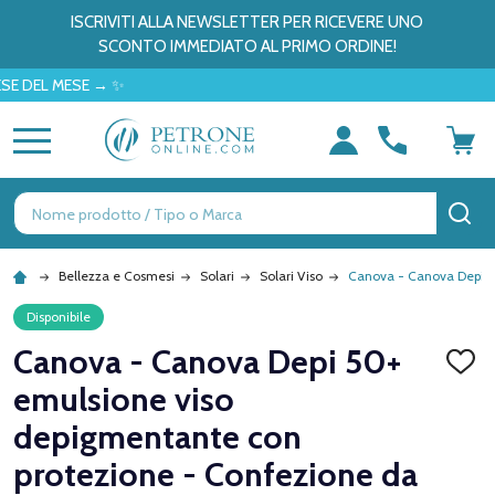
ISCRIVITI ALLA NEWSLETTER PER RICEVERE UNO
SCONTO IMMEDIATO AL PRIMO ORDINE!
L MESE → ✨
MENU
Ricerca
CE
Bellezza e Cosmesi
Solari
Solari Viso
Canova - Canova Depi 5
Disponibile
Canova - Canova Depi 50+
AGGI
ALLA
emulsione viso
LISTA
DEI
depigmentante con
DESID
protezione - Confezione da