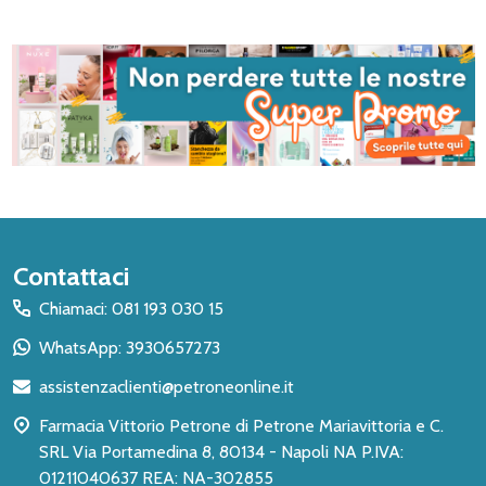
Inizio
Contattaci
del
Chiamaci: 081 193 030 15
piè
WhatsApp: 3930657273
di
assistenzaclienti@petroneonline.it
pagina
Farmacia Vittorio Petrone di Petrone Mariavittoria e C.
SRL Via Portamedina 8, 80134 - Napoli NA P.IVA:
01211040637 REA: NA-302855