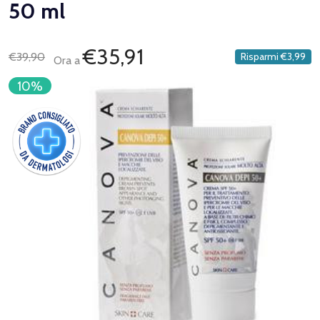
50 ml
€35,91
€39,90
Risparmi
€3,99
Ora a
10%