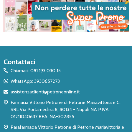
Inizio
Contattaci
del
Chiamaci: 081 193 030 15
piè
WhatsApp: 3930657273
di
assistenzaclienti@petroneonline.it
pagina
Farmacia Vittorio Petrone di Petrone Mariavittoria e C.
SRL Via Portamedina 8, 80134 - Napoli NA P.IVA:
01211040637 REA: NA-302855
Parafarmacia Vittorio Petrone di Petrone Mariavittoria e