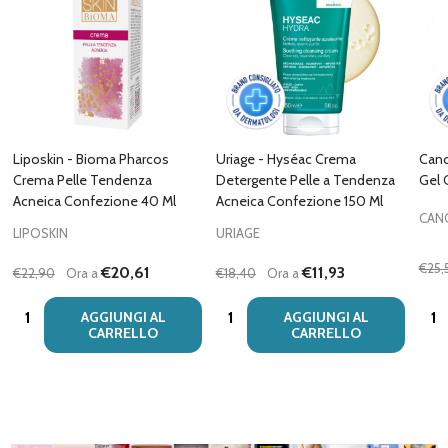
Liposkin - Bioma Pharcos
Uriage - Hyséac Crema
Cano
Crema Pelle Tendenza
Detergente Pelle a Tendenza
Gel 
Acneica Confezione 40 Ml
Acneica Confezione 150 Ml
CAN
LIPOSKIN
URIAGE
€25,
€20,61
€11,93
€22,90
Ora a
€18,40
Ora a
Quantità:
Quantità:
Quan
AGGIUNGI AL
AGGIUNGI AL
CARRELLO
CARRELLO