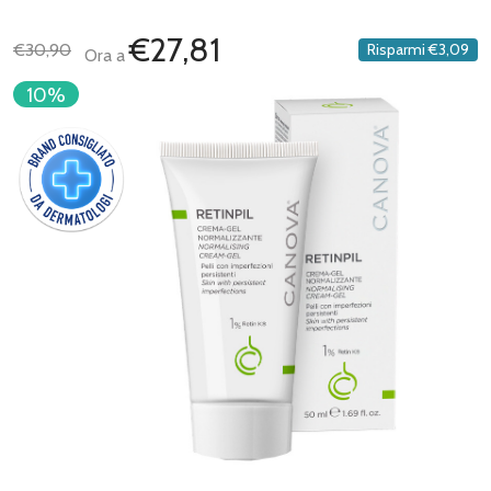
€27,81
€30,90
Risparmi
€3,09
Ora a
10%