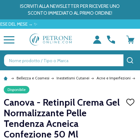
ISCRIVITI ALLA NEWSLETTER PER RICEVERE UNO
SCONTO IMMEDIATO AL PRIMO ORDINE!
L MESE → ✨
MENU
Ricerca
CE
Bellezza e Cosmesi
Inestetismi Cutanei
Acne e Imperfezioni
C
Disponibile
Canova - Retinpil Crema Gel
AGGI
ALLA
Normalizzante Pelle
LISTA
DEI
Tendenza Acneica
DESID
Confezione 50 Ml