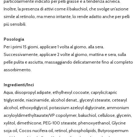
particolarmente indicato per pelli grasse e a tendenza acneica.
Inoltre, la presenza di attivi come il bakuchiol, che svolge un'azione
simile al retinolo, ma meno irritante, lo rende adatto anche per pelli
più sensibili.
Posologia
Per i primi 15 giorni, applicare 1 volta al giorno, alla sera.
Successivamente, applicare 2 volte al giorno, mattina e sera, sulla
pelle pulita e asciutta, massaggiando delicatamente fino al completo
assorbimento.
Ingredienti/Inci
Aqua, diisopropyl adipate, ethylhexyl cocoate, caprylic/capric
triglyceride, niacinamide, alcohol denat., glyceryl stearate, cetearyl
alcohol, ethoxydiglycol, potassium azeloyl diglycinate, ammonium
acryloyldimethyltaurate/VP copolymer, bakuchiol, cellulose, glycerin,
xylitol, dimethicone, PEG-100 stearate, phenoxyethanol, Glycine
soja oil, Cocos nucifera oil, retinol, phospholipids, Butyrospermum