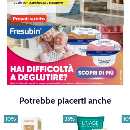
Potrebbe piacerti anche
10%
35%
1