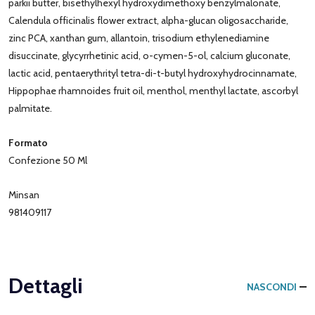
parkii butter, bisethylhexyl hydroxydimethoxy benzylmalonate,
Calendula officinalis flower extract, alpha-glucan oligosaccharide,
zinc PCA, xanthan gum, allantoin, trisodium ethylenediamine
disuccinate, glycyrrhetinic acid, o-cymen-5-ol, calcium gluconate,
lactic acid, pentaerythrityl tetra-di-t-butyl hydroxyhydrocinnamate,
Hippophae rhamnoides fruit oil, menthol, menthyl lactate, ascorbyl
palmitate.
Formato
Confezione 50 Ml
Minsan
981409117
Dettagli
NASCONDI