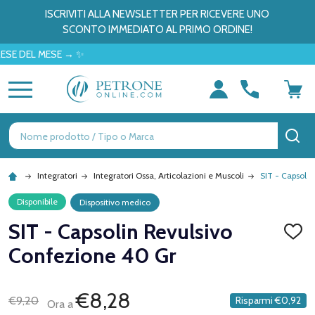
ISCRIVITI ALLA NEWSLETTER PER RICEVERE UNO
SCONTO IMMEDIATO AL PRIMO ORDINE!
EL MESE → ✨
MENU
Ricerca
CE
Integratori
Integratori Ossa, Articolazioni e Muscoli
SIT - Capsoli
Disponibile
Dispositivo medico
SIT - Capsolin Revulsivo
AGGI
ALLA
Confezione 40 Gr
LISTA
DEI
DESID
€8,28
€9,20
Risparmi
€0,92
Ora a