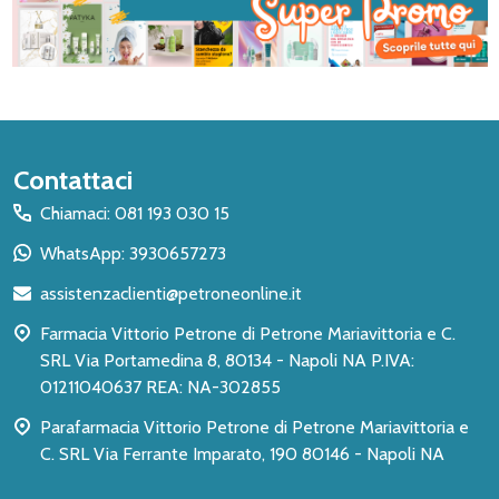
Inizio
Contattaci
del
Chiamaci: 081 193 030 15
piè
WhatsApp: 3930657273
di
assistenzaclienti@petroneonline.it
pagina
Farmacia Vittorio Petrone di Petrone Mariavittoria e C.
SRL Via Portamedina 8, 80134 - Napoli NA P.IVA:
01211040637 REA: NA-302855
Parafarmacia Vittorio Petrone di Petrone Mariavittoria e
C. SRL Via Ferrante Imparato, 190 80146 - Napoli NA