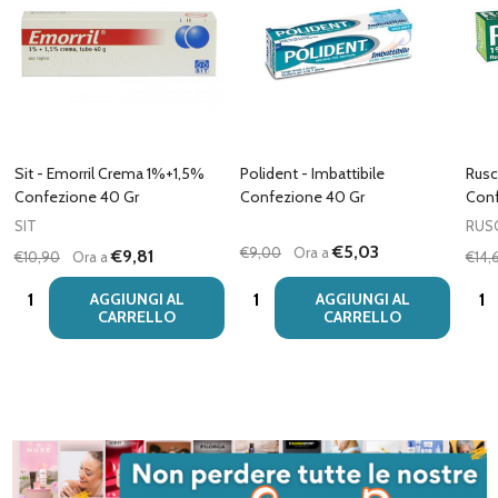
Sit - Emorril Crema 1%+1,5%
Polident - Imbattibile
Rusc
Confezione 40 Gr
Confezione 40 Gr
Conf
SIT
RUS
€5,03
€9,00
Ora a
€9,81
€10,90
Ora a
€14,
Quantità:
Quantità:
Quan
AGGIUNGI AL
AGGIUNGI AL
CARRELLO
CARRELLO