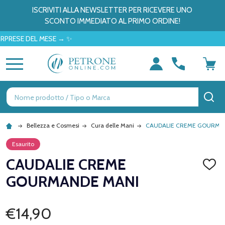
ISCRIVITI ALLA NEWSLETTER PER RICEVERE UNO
SCONTO IMMEDIATO AL PRIMO ORDINE!
E DEL MESE → ✨
MENU
Ricerca
CE
Bellezza e Cosmesi
Cura delle Mani
CAUDALIE CREME GOURMA
Esaurito
CAUDALIE CREME
AGGI
ALLA
GOURMANDE MANI
LISTA
DEI
DESID
€14,90