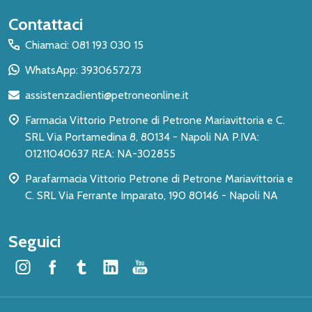
Inizio
Contattaci
del
Chiamaci: 081 193 030 15
piè
WhatsApp: 3930657273
di
assistenzaclienti@petroneonline.it
pagina
Farmacia Vittorio Petrone di Petrone Mariavittoria e C.
SRL Via Portamedina 8, 80134 - Napoli NA P.IVA:
01211040637 REA: NA-302855
Parafarmacia Vittorio Petrone di Petrone Mariavittoria e
C. SRL Via Ferrante Imparato, 190 80146 - Napoli NA
Seguici