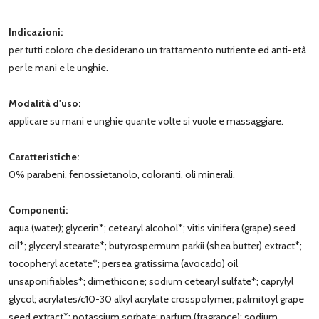
Indicazioni:
per tutti coloro che desiderano un trattamento nutriente ed anti-età
per le mani e le unghie.
Modalità d'uso:
applicare su mani e unghie quante volte si vuole e massaggiare.
Caratteristiche:
0% parabeni, fenossietanolo, coloranti, oli minerali.
Componenti:
aqua (water); glycerin*; cetearyl alcohol*; vitis vinifera (grape) seed
oil*; glyceryl stearate*; butyrospermum parkii (shea butter) extract*;
tocopheryl acetate*; persea gratissima (avocado) oil
unsaponifiables*; dimethicone; sodium cetearyl sulfate*; caprylyl
glycol; acrylates/c10-30 alkyl acrylate crosspolymer; palmitoyl grape
seed extract*; potassium sorbate; parfum (fragrance); sodium