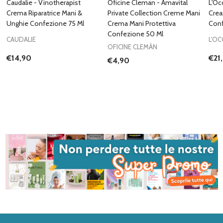
Caudalie - Vinotherapist
Oficine Cleman - Amavital
L'Oc
Crema Riparatrice Mani &
Private Collection Creme Mani
Cre
Unghie Confezione 75 Ml
Crema Mani Protettiva
Conf
Confezione 50 Ml
CAUDALIE
L'OC
OFICINE CLEMÀN
€14,90
€21
€4,90