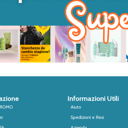
azione
Informazioni Utili
PROMO
Aiuto
er
Spedizioni e Resi
26
Azienda