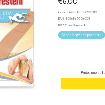
€6,00
Codice MINSAN:
922911019
EAN:
8016867006033
Brand:
Medipresteril
Scopri la scheda prodotto