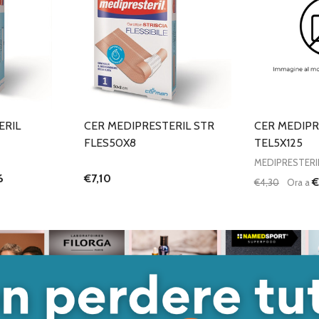
ERIL
CER MEDIPRESTERIL STR
CER MEDIPR
FLES50X8
TEL5X125
MEDIPRESTERI
6
€7,10
€
€4,30
Ora a
Quantità:
ANTITÀ DI UNDEFINED
 QUANTITÀ DI UNDEFINED
DIMINUISC
AUME
GIUNGI AL
ARRELLO