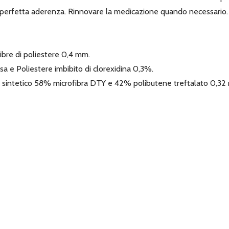
 perfetta aderenza. Rinnovare la medicazione quando necessario.
ibre di poliestere 0,4 mm.
a e Poliestere imbibito di clorexidina 0,3%.
e sintetico 58% microfibra DTY e 42% polibutene treftalato 0,32