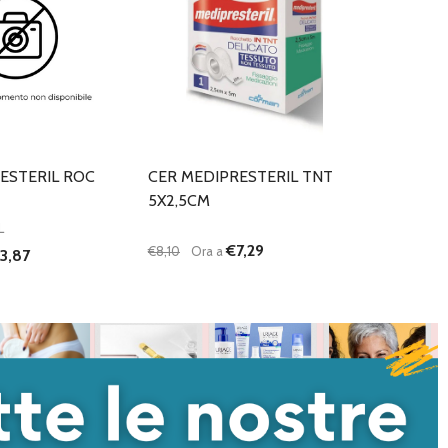
ESTERIL ROC
CER MEDIPRESTERIL TNT
5X2,5CM
L
€7,29
€8,10
Ora a
3,87
Quantità:
I QUANTITÀ DI UNDEFINED
NTA QUANTITÀ DI UNDEFINED
DIMINUISCI QUANTITÀ DI UNDEFINED
AUMENTA QUANTITÀ DI UNDEFI
AGGIUNGI AL
AGGIUNGI AL
CARRELLO
CARRELLO