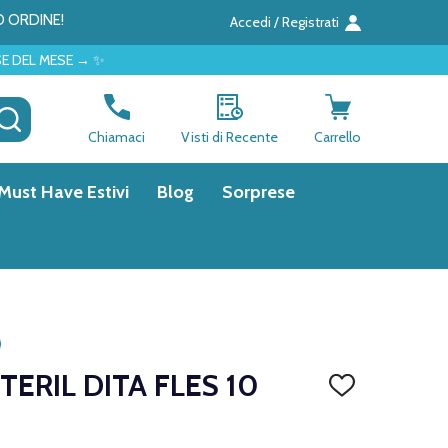
O ORDINE!
Accedi / Registrati
CERCA
Chiamaci
Visti di Recente
Carrello
Must Have Estivi
Blog
Sorprese
ERIL DITA FLES 10
AGGIUNGI
ALLA
LISTA
DEI