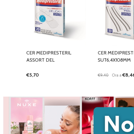
CER MEDIPRESTERIL
CER MEDIPREST
ASSORT DEL
SUT6,4X108MM
€5,70
€8,4
€9,40
Ora a
Quantità:
DIMINUISCI QU
AUMENTA
AG
C