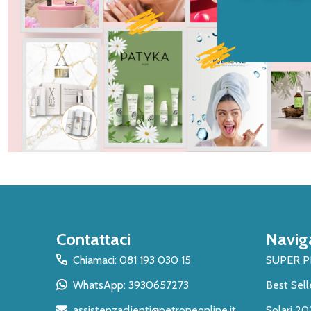
Inizio
Contattaci
Navig
del
piè
Chiamaci: 081 193 030 15
SUPER 
di
WhatsApp: 3930657273
Best Sell
pagina
assistenzaclienti@petroneonline.it
Solari 20