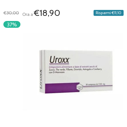
€18,90
€30,00
Risparmi
€11,10
Ora a
37%