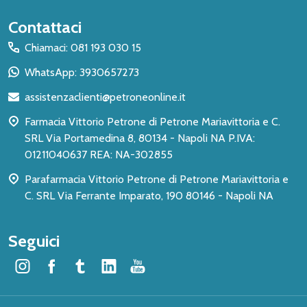
Inizio
Contattaci
del
Chiamaci: 081 193 030 15
piè
WhatsApp: 3930657273
di
assistenzaclienti@petroneonline.it
pagina
Farmacia Vittorio Petrone di Petrone Mariavittoria e C.
SRL Via Portamedina 8, 80134 - Napoli NA P.IVA:
01211040637 REA: NA-302855
Parafarmacia Vittorio Petrone di Petrone Mariavittoria e
C. SRL Via Ferrante Imparato, 190 80146 - Napoli NA
Seguici