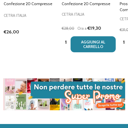
Confezione 20 Compresse
Confezione 20 Compresse
Pros
Com
CETRA ITALIA
CETRA ITALIA
CETR
€19,30
€28,00
Ora a
€31,
€26,00
Quantità:
Quan
AGGIUNGI AL
CARRELLO