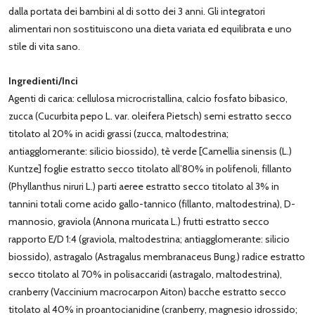
dalla portata dei bambini al di sotto dei 3 anni. Gli integratori
alimentari non sostituiscono una dieta variata ed equilibrata e uno
stile di vita sano.
Ingredienti/Inci
Agenti di carica: cellulosa microcristallina, calcio fosfato bibasico,
zucca (Cucurbita pepo L. var. oleifera Pietsch) semi estratto secco
titolato al 20% in acidi grassi (zucca, maltodestrina;
antiagglomerante: silicio biossido), tè verde [Camellia sinensis (L.)
Kuntze] foglie estratto secco titolato all’80% in polifenoli, fillanto
(Phyllanthus niruri L.) parti aeree estratto secco titolato al 3% in
tannini totali come acido gallo-tannico (fillanto, maltodestrina), D-
mannosio, graviola (Annona muricata L.) frutti estratto secco
rapporto E/D 1:4 (graviola, maltodestrina; antiagglomerante: silicio
biossido), astragalo (Astragalus membranaceus Bung.) radice estratto
secco titolato al 70% in polisaccaridi (astragalo, maltodestrina),
cranberry (Vaccinium macrocarpon Aiton) bacche estratto secco
titolato al 40% in proantocianidine (cranberry, magnesio idrossido;