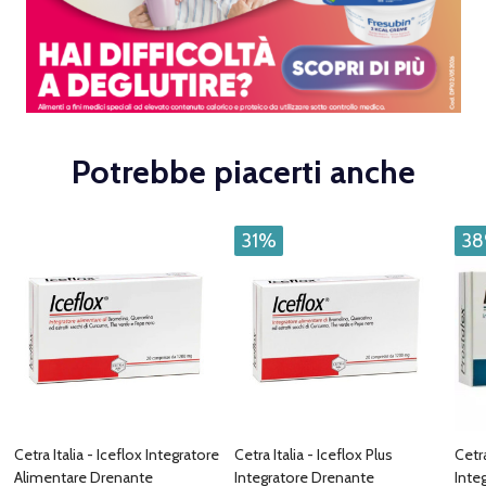
Potrebbe piacerti anche
31%
3
Cetra Italia - Iceflox Integratore
Cetra Italia - Iceflox Plus
Cetra
Alimentare Drenante
Integratore Drenante
Inte