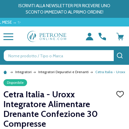
ISCRIVITI ALLA NEWSLETTER PER RICEVERE UNO
SCONTO IMMEDIATO AL PRIMO ORDINE!
 → ✨
MENU
Ricerca
CE
Integratori
Integratori Depurativi e Drenanti
Cetra Italia - Uroxx
Disponibile
Cetra Italia - Uroxx
AGGI
ALLA
Integratore Alimentare
LISTA
DEI
Drenante Confezione 30
DESID
Compresse