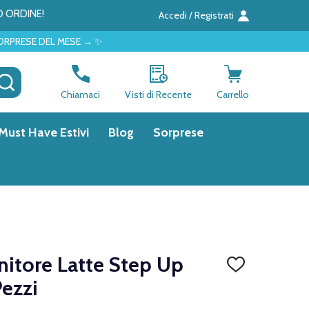
O ORDINE!
Accedi / Registrati
ESE → ✨
CERCA
Chiamaci
Visti di Recente
Carrello
Must Have Estivi
Blog
Sorprese
nitore Latte Step Up
AGGIUNGI
ALLA
ezzi
LISTA
DEI