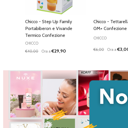
Chicco - Step Up Family
Chicco - Tettarel
Portabiberon e Vivande
0M+ Confezione 
Termico Confezione
CHICCO
CHICCO
€3,0
€6,00
Ora a
€29,90
€40,00
Ora a
Quantità:
Quantità:
DIMINUISCI QUANTITÀ DI UNDEFINED
AUMENTA QUANTITÀ DI UNDEFINED
DIMINUISCI QU
AUMENTA
AGGIUNGI AL
AG
CARRELLO
C