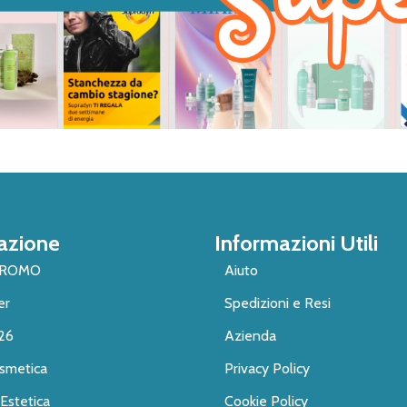
azione
Informazioni Utili
PROMO
Aiuto
er
Spedizioni e Resi
26
Azienda
smetica
Privacy Policy
Estetica
Cookie Policy