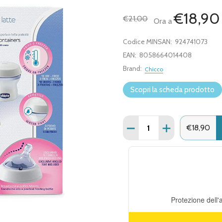
€18,90
€21,00
Ora a
Codice MINSAN:
924741073
EAN:
8058664014408
Brand:
Chicco
Scopri la scheda prodotto
Quantità:
DIMINUISCI QUANTITÀ DI
AUMENTA QUANT
€18,90