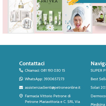
Inizio
Contattaci
Navig
del
piè
Chiamaci: 081 193 030 15
SUPER 
di
WhatsApp: 3930657273
Best Sell
pagina
assistenzaclienti@petroneonline.it
Solari 20
Farmacia Vittorio Petrone di
Dermoco
Petrone Mariavittoria e C. SRL Via
Medicina 