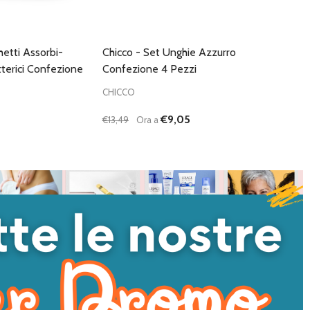
hetti Assorbi-
Chicco - Set Unghie Azzurro
tterici Confezione
Confezione 4 Pezzi
CHICCO
€9,05
€13,49
Ora a
Quantità:
I QUANTITÀ DI UNDEFINED
NTA QUANTITÀ DI UNDEFINED
DIMINUISCI QUANTITÀ DI UNDEFINED
AUMENTA QUANTITÀ DI UNDEFI
AGGIUNGI AL
AGGIUNGI AL
CARRELLO
CARRELLO