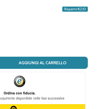
DESIDERI
Risparmi
€2,10
AGGIUNGI AL CARRELLO
 CHICCO - CONTENITORE LATTE STEP UP CONFEZIONE 4 PEZ
ITÀ DI CHICCO - CONTENITORE LATTE STEP UP CONFEZION