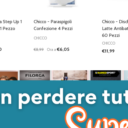
la Step Up 1
Chicco - Paraspigoli
Chicco - Disc
1 Pezzo
Confezione 4 Pezzi
Latte Antiba
60 Pezzi
CHICCO
CHICCO
0
€6,05
€8,99
Ora a
€11,99
Quantità:
Quantità:
ANTITÀ DI UNDEFINED
 QUANTITÀ DI UNDEFINED
DIMINUISCI QUANTITÀ DI UNDEFINED
AUMENTA QUANTITÀ DI UNDEFINED
DIMINUISC
AUME
GIUNGI AL
AGGIUNGI AL
ARRELLO
CARRELLO