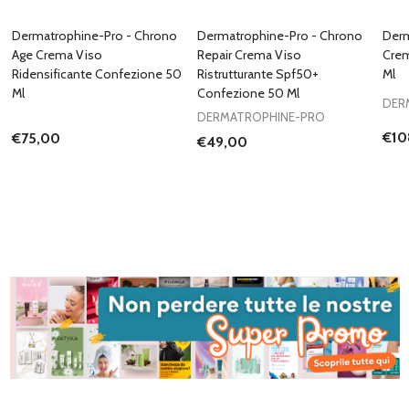
Dermatrophine-Pro - Chrono
Dermatrophine-Pro - Chrono
Derm
Age Crema Viso
Repair Crema Viso
Crem
Ridensificante Confezione 50
Ristrutturante Spf50+
Ml
Ml
Confezione 50 Ml
DER
DERMATROPHINE-PRO
€10
€75,00
€49,00