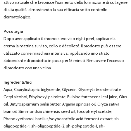
attivo naturale che favorisce l'aumento della formazione di collagene
di alta qualità, dimostrando la sua efficacia sotto controllo
dermatologico.
Posologia
Dopo aver applicato il chrono siero viso night peel, applicare la
crema la mattina su viso, collo e décolleté. Il prodotto può essere
utilizzato come maschera intensiva , applicando uno strato
abbondante di prodotto in posa per 15 minuti. Rimuovere l’eccesso
di prodotto con una velina.
Ingredienti/Inci
Aqua, Caprylic/capric triglyceride, Glycerin, Glyceryl stearate citrate,
Cetyl alcohol, Ethylhexyl palmitate, Bulbine frutescens leaf juice, Olus
oil, Butyrospermum parkii butter, Argania spinosa oil, Oryza sativa
bran oil, Simmondsia chinensis seed oil, tocopheryl acetate,
Phenoxyethanol, bacillus/soybean/folic acid ferment extract, sh-
oligopeptide-1, sh-oligopeptide-2, sh-polypeptide-1, sh-