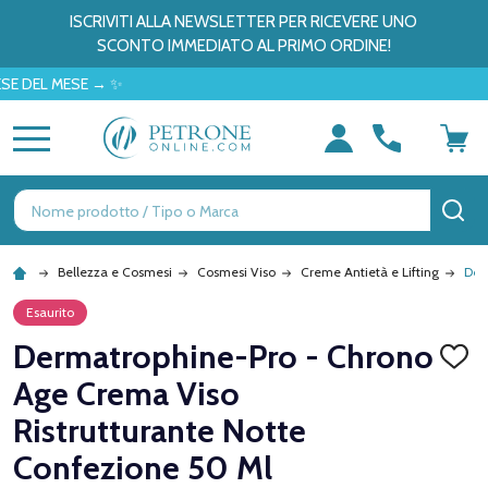
ISCRIVITI ALLA NEWSLETTER PER RICEVERE UNO
SCONTO IMMEDIATO AL PRIMO ORDINE!
EL MESE → ✨
MENU
Ricerca
CE
Bellezza e Cosmesi
Cosmesi Viso
Creme Antietà e Lifting
Der
Esaurito
Dermatrophine-Pro - Chrono
AGGI
ALLA
Age Crema Viso
LISTA
DEI
Ristrutturante Notte
DESID
Confezione 50 Ml