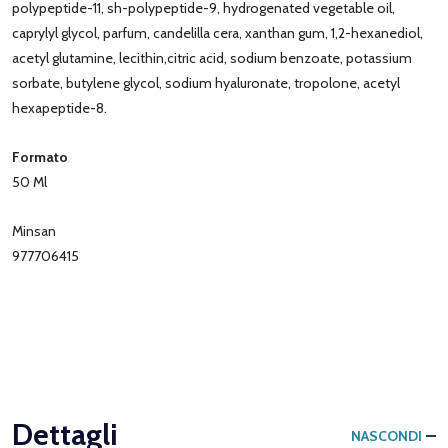
polypeptide-11, sh-polypeptide-9, hydrogenated vegetable oil,
caprylyl glycol, parfum, candelilla cera, xanthan gum, 1,2-hexanediol,
acetyl glutamine, lecithin,citric acid, sodium benzoate, potassium
sorbate, butylene glycol, sodium hyaluronate, tropolone, acetyl
hexapeptide-8.
Formato
50 Ml
Minsan
977706415
Dettagli
NASCONDI