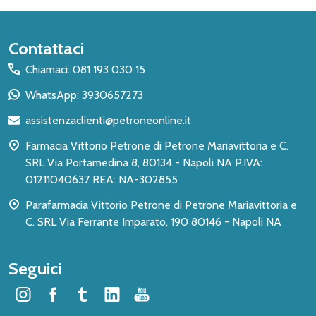
Inizio
Contattaci
del
Chiamaci: 081 193 030 15
piè
WhatsApp: 3930657273
di
assistenzaclienti@petroneonline.it
pagina
Farmacia Vittorio Petrone di Petrone Mariavittoria e C.
SRL Via Portamedina 8, 80134 - Napoli NA P.IVA:
01211040637 REA: NA-302855
Parafarmacia Vittorio Petrone di Petrone Mariavittoria e
C. SRL Via Ferrante Imparato, 190 80146 - Napoli NA
Seguici