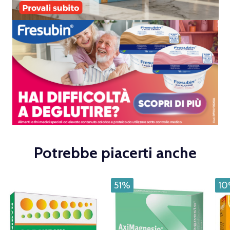
Potrebbe piacerti anche
51%
1