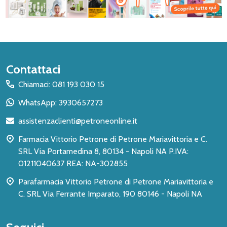
Inizio
Contattaci
del
Chiamaci: 081 193 030 15
piè
WhatsApp: 3930657273
di
assistenzaclienti@petroneonline.it
pagina
Farmacia Vittorio Petrone di Petrone Mariavittoria e C.
SRL Via Portamedina 8, 80134 - Napoli NA P.IVA:
01211040637 REA: NA-302855
Parafarmacia Vittorio Petrone di Petrone Mariavittoria e
C. SRL Via Ferrante Imparato, 190 80146 - Napoli NA