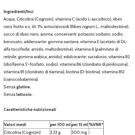
Ingredienti/Inci
Acqua, Citicolina (Cognizin), vitamina C (acido L-ascorbico), ribes
nero frutto e.s. tit. 1% antocianosidi (Ribes nigrum L., maltodestrine),
succo di ribes nero, aroma; conservanti: potassio sorbato, sodio
benzoato; addensante: gomma xantana; vitamina E (acetato di DL-
alfa tocoferile, amido, maltodestrine), vitamina A (palmitato di
retinile, gomma arabica, amido); edulcorante: sucralosio; vitamina B2
(riboflavina 5'-fosfato, sodio), vitamina B6 (cloridrato di piridossina),
vitamina B1 (cloridrato di tiamina), biotina (D-biotina), vitamina B12
(cianocobalamina).
Senza
glutine
.
Senza
lattosio
.
Caratteristiche nutrizionali
Valori medi
per 100 ml
per 15 ml
%VNR*
Citicolina (Cognizin)
3,33 g
500 mg
-