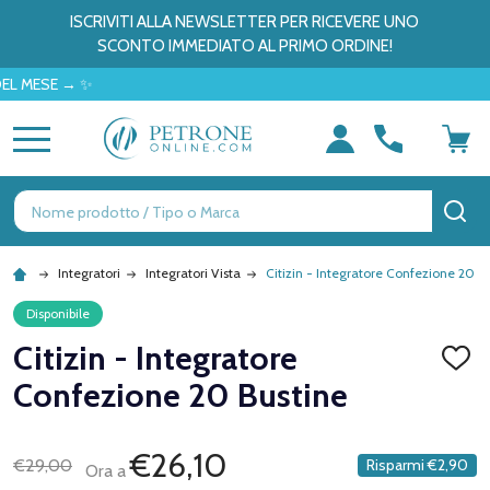
ISCRIVITI ALLA NEWSLETTER PER RICEVERE UNO
SCONTO IMMEDIATO AL PRIMO ORDINE!
SE → ✨
MENU
Ricerca
CE
Integratori
Integratori Vista
Citizin - Integratore Confezione 20 B
Disponibile
Citizin - Integratore
AGGI
ALLA
Confezione 20 Bustine
LISTA
DEI
DESID
€26,10
€29,00
Risparmi
€2,90
Ora a