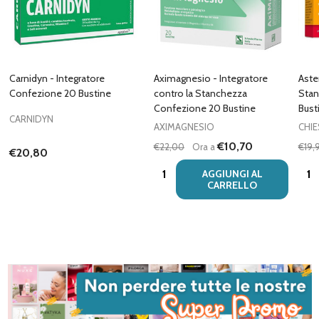
Carnidyn - Integratore
Aximagnesio - Integratore
Aste
Confezione 20 Bustine
contro la Stanchezza
Stan
Confezione 20 Bustine
Bust
CARNIDYN
AXIMAGNESIO
CHIE
€10,70
€22,00
Ora a
€19,
€20,80
Quantità:
Quan
AGGIUNGI AL
CARRELLO