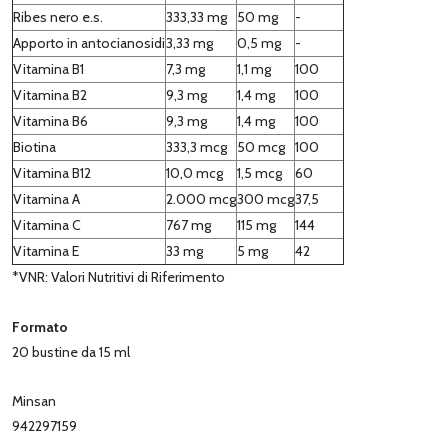
Ribes nero e.s.
333,33 mg
50 mg
-
Apporto in antocianosidi
3,33 mg
0,5 mg
-
Vitamina B1
7,3 mg
1,1 mg
100
Vitamina B2
9,3 mg
1,4 mg
100
Vitamina B6
9,3 mg
1,4 mg
100
Biotina
333,3 mcg
50 mcg
100
Vitamina B12
10,0 mcg
1,5 mcg
60
Vitamina A
2.000 mcg
300 mcg
37,5
Vitamina C
767 mg
115 mg
144
Vitamina E
33 mg
5 mg
42
*VNR: Valori Nutritivi di Riferimento
Formato
20 bustine da 15 ml
Minsan
942297159